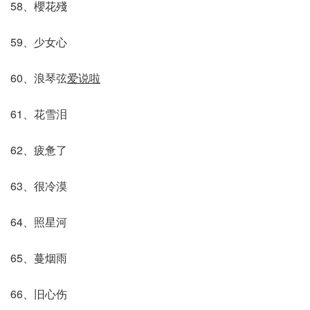
58、櫻花殘
59、少女心
60、浪琴弦
爱说啦
61、花雪泪
62、疲惫了
63、很冷漠
64、照星河
65、蔓烟雨
66、旧心伤