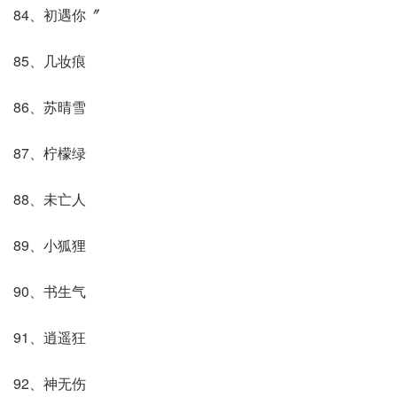
84、初遇你〞
85、几妆痕
86、苏晴雪
87、柠檬绿
88、未亡人
89、小狐狸
90、书生气
91、逍遥狂
92、神无伤