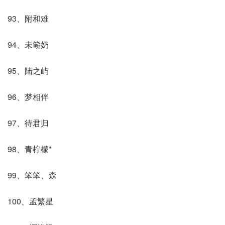
93、附和难
94、未簖奶
95、陆之屿
96、梦相伴
97、待君归
98、青柠檬*
99、笨笨、森
100、孟繁星