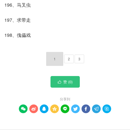
196、马叉虫
197、求带走
198、傀儡戏
1
2
3
赞 (
0
)

分享到








