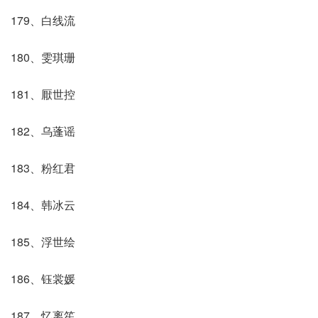
179、白线流
180、雯琪珊
181、厭世控
182、乌蓬谣
183、粉红君
184、韩冰云
185、浮世绘
186、钰裳媛
187、忆离笙