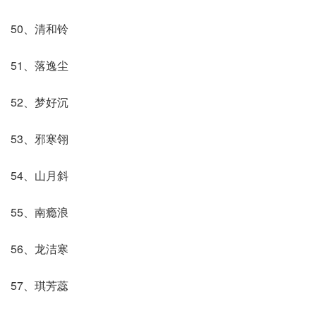
50、清和铃
51、落逸尘
52、梦好沉
53、邪寒翎
54、山月斜
55、南瘾浪
56、龙洁寒
57、琪芳蕊