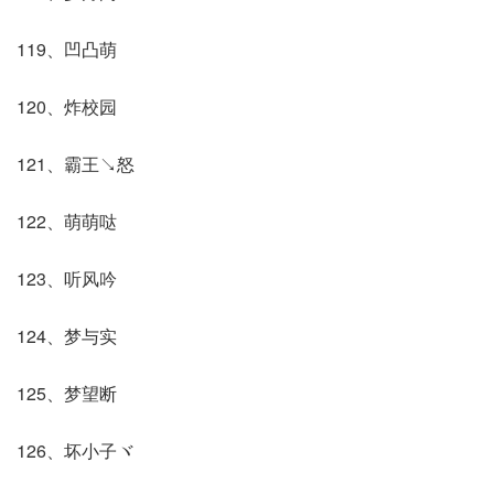
119、凹凸萌
120、炸校园
121、霸王↘怒
122、萌萌哒
123、听风吟
124、梦与实
125、梦望断
126、坏小子ヾ