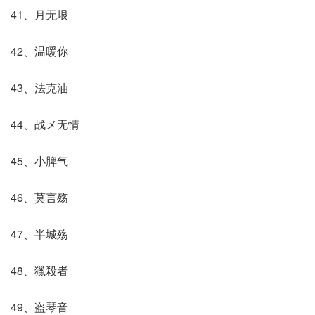
41、月无垠
42、温暖你
43、法克油
44、战メ无情
45、小脾气
46、莫言殇
47、半城殇
48、獵殺者
49、盗琴音