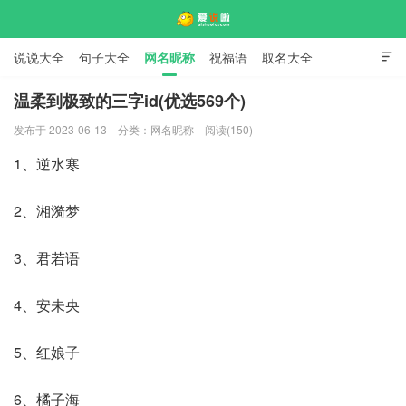
说说大全
句子大全
网名昵称
祝福语
取名大全

标语口号
签名大全
温柔到极致的三字id(优选569个)
发布于 2023-06-13
分类：
网名昵称
阅读(150)
爱说啦
1、逆水寒
2、湘漪梦
3、君若语
4、安未央
5、红娘子
6、橘子海