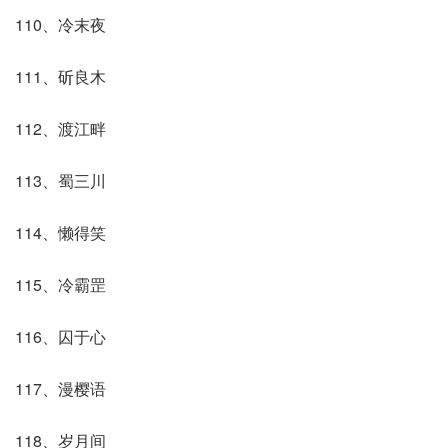
110、冷末夜
111、斫良木
112、渡江畔
113、蜀三川
114、懒得笑
115、冷霸罡
116、囚于心
117、漫樱语
118、岁月间