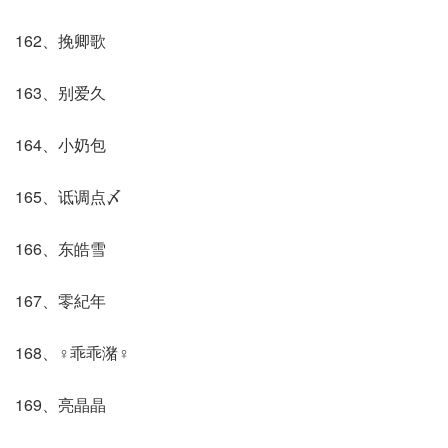
162、挽卿歌
163、别爱久
164、小奶包
165、诋调点〆
166、东皓雪
167、零紀年
168、♀乖乖潴♀
169、亮晶晶