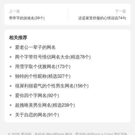
上一篇
下一篇
带帝字的游戏名(39个)
还是家里舒服的心情说说74句
相关推荐
爱老公一辈子的网名
两个字带符号情侣网名大全(精选78个)
用雪字取个优雅网名(173个)
独特的个性昵称(精选327个)
很犀利很霸气的个性男生网名(156个)
爱你四个字网名(92个)
超拽唯美男生网名(精选238个)
关于自恋的网名(91个)
© 2026
爱说啦
本站由
WordPress
驱动 爱说啦(AiShuoLa.Com)
鄂ICP备