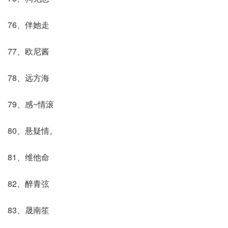
76、伴她走
77、欧尼酱
78、远方海
79、感~情滚
80、悬疑情。
81、维他命
82、醉青弦
83、晟南笙