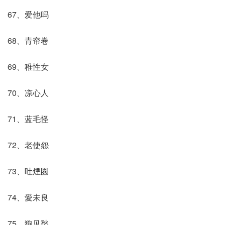
67、爱他吗
68、青帘卷
69、稚性女
70、凉心人
71、蓝毛怪
72、老使怨
73、吐煙圏
74、愛未良
75、狗见愁