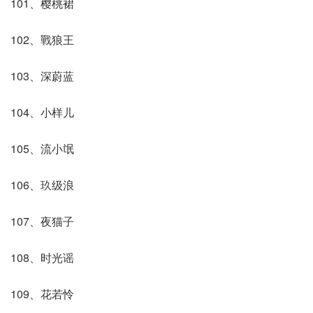
101、樱桃裙
102、戰狼王
103、深蔚蓝
104、小样儿
105、流小氓
106、玖级浪
107、夜猫子
108、时光谣
109、花若怜