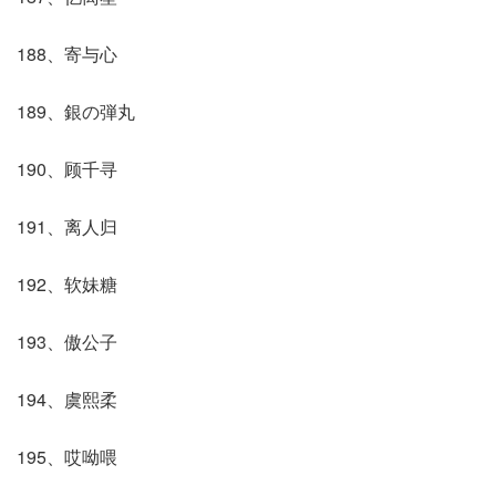
188、寄与心
189、銀の弾丸
190、顾千寻
191、离人归
192、软妹糖
193、傲公子
194、虞熙柔
195、哎呦喂