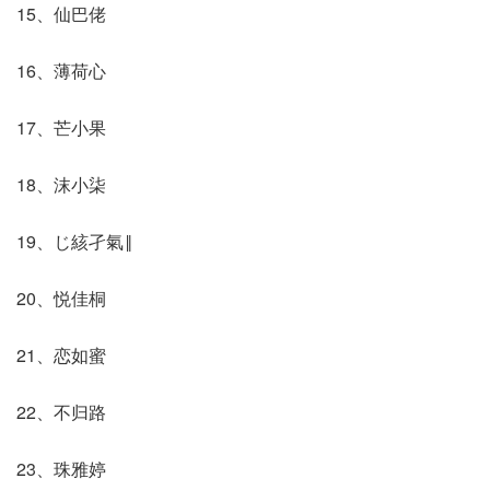
15、仙巴佬
16、薄荷心
17、芒小果
18、沫小柒
19、じ絯孑氣‖
20、悦佳桐
21、恋如蜜
22、不归路
23、珠雅婷