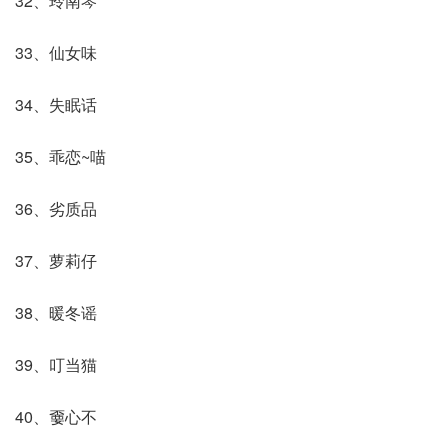
32、玲南琴
33、仙女味
34、失眠话
35、乖恋~喵
36、劣质品
37、萝莉仔
38、暖冬谣
39、叮当猫
40、嫑心不