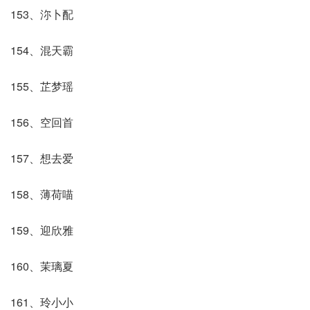
153、沵卜配
154、混天霸
155、芷梦瑶
156、空回首
157、想去爱
158、薄荷喵
159、迎欣雅
160、茉璃夏
161、玲小小