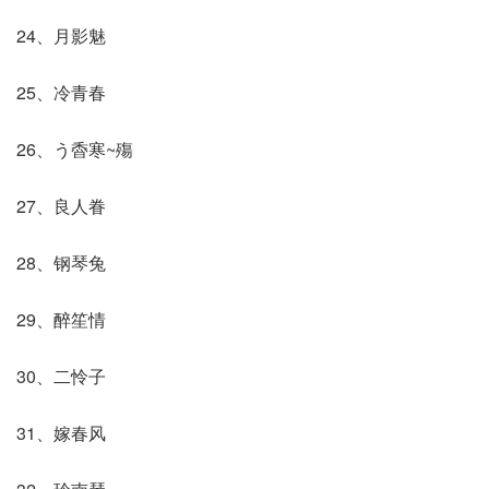
24、月影魅
25、冷青春
26、う稥寒~殤
27、良人眷
28、钢琴兔
29、醉笙情
30、二怜子
31、嫁春风