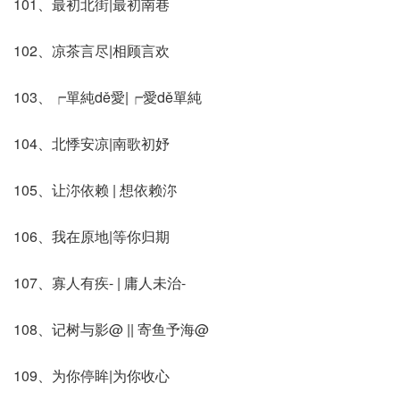
101、最初北街|最初南巷
102、凉茶言尽|相顾言欢
103、┍單純dě愛|┍愛dě單純
104、北悸安凉|南歌初妤
105、让沵依赖 | 想依赖沵
106、我在原地|等你归期
107、寡人有疾- | 庸人未治-
108、记树与影@ || 寄鱼予海@
109、为你停眸|为你收心