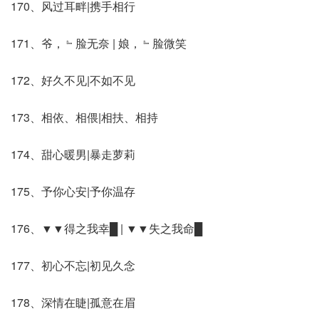
170、风过耳畔|携手相行
171、爷，﹄脸无奈 | 娘，﹄脸微笑
172、好久不见|不如不见
173、相依、相偎|相扶、相持
174、甜心暖男|暴走萝莉
175、予你心安|予你温存
176、▼▼得之我幸█ | ▼▼失之我命█
177、初心不忘|初见久念
178、深情在睫|孤意在眉