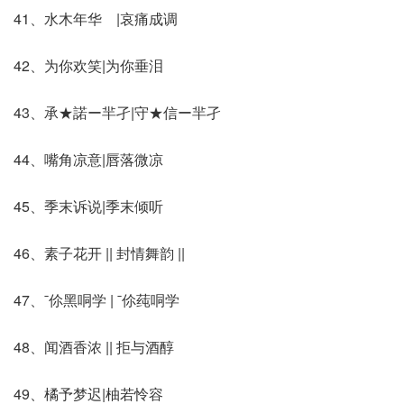
41、水木年华ゝ|哀痛成调ゝ
42、为你欢笑|为你垂泪
43、承★諾ー羋孑|守★信ー羋孑
44、嘴角凉意|唇落微凉
45、季末诉说|季末倾听
46、素子花开 || 封情舞韵 ||
47、ˉ伱黑哃学 | ˉ伱莼哃学
48、闻酒香浓 || 拒与酒醇
49、橘予梦迟|柚若怜容