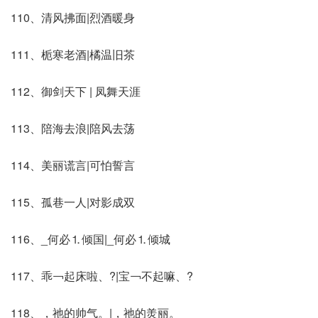
110、清风拂面|烈酒暖身
111、栀寒老酒|橘温旧茶
112、御剑天下 | 凤舞天涯
113、陪海去浪|陪风去荡
114、美丽谎言|可怕誓言
115、孤巷一人|对影成双
116、_何必⒈倾国|_何必⒈倾城
117、乖￢起床啦、?|宝￢不起嘛、?
118、，祂的帅气。|，祂的羙丽。