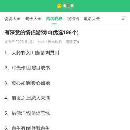
说说大全
句子大全
网名昵称
祝福语
取名大全

标语口号
签名大全
有深意的情侣游戏id(优选196个)
发布于 2023-01-01
分类：
网名昵称
阅读(79)
爱说啦
1、大龄剩女〣|超龄剩男〣
2、时光作渡|眉目成书
3、暖心如他|暖心如她
4、朋友之上|恋人未满
5、借酒消愁|借烟忘忧
6、余生有你|伴我余生