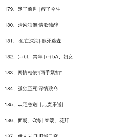
179、迷了前世 | 醉了今生
180、清风独偎|情歌独醉
181、-鱼亡深海|-鹿死迷森
182、㈡ bI、靑年 | ㈢ bA、妇女
183、两情相依°|两手紧扣°
184、孤独至死|深情致命
185、灬宅急送| | 灬麦乐送|
186、面朝、Q海 | 春暖、花幵
187、伊人未归|旧城已空