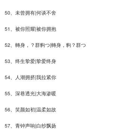
50、未曾拥有|何谈不舍
51、被你照耀|被你拥抱
52、轉身，？群豿つ|轉身，豿？群つ
53、终生挚爱|挚爱终身
54、人潮拥挤|我拉紧你
55、深巷透光|大海渗暖
56、笑颜如初|温柔如故
57、青钟声响|白纱飘扬