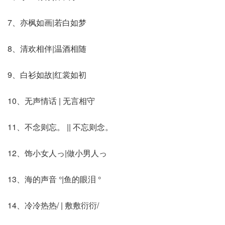
7、亦枫如画|若白如梦
8、清欢相伴|温酒相随
9、白衫如故|红裳如初
10、无声情话 | 无言相守
11、不念则忘。 || 不忘则念。
12、饰小女人っ|做小男人っ
13、海的声音 °|鱼的眼泪 °
14、冷冷热热/ | 敷敷衍衍/