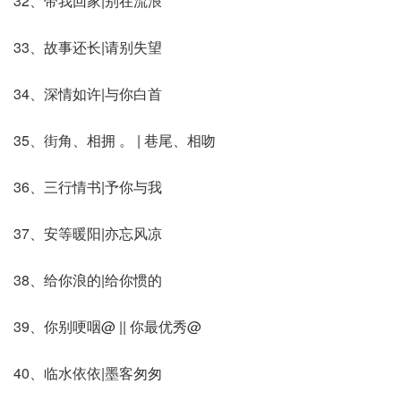
32、带我回家|别在流浪
33、故事还长|请别失望
34、深情如许|与你白首
35、街角、相拥 。 | 巷尾、相吻
36、三行情书|予你与我
37、安等暖阳|亦忘风凉
38、给你浪的|给你惯的
39、你别哽咽@ || 你最优秀@
40、临水依依|墨客匆匆