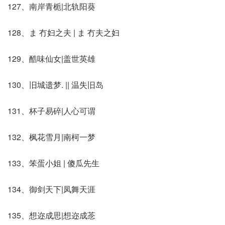
127、南岸青栀|北轨阳葵
128、ま 冇妇之夫 | ま 冇夫之妇
129、酷味仙女|盖世英雄
130、旧城遗梦. || 温失旧岛
131、杯子易碎|人心可谓
132、枫花雪月|南柯一梦
133、笨蛋小姐 | 傻瓜先生
134、御剑天下|凤舞天涯
135、想迩成思|想迩成菍