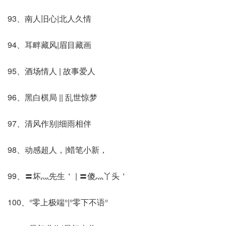
93、南人旧心|北人久情
94、耳畔藏风|眉目藏画
95、酒场情人 | 故事爱人
96、黑白棋局 || 乱世惊梦
97、清风作别|细雨相伴
98、动感超人，|蜡笔小新，
99、〓坏灬先生＇ | 〓傻灬丫头＇
100、°零上极端°|°零下不语°