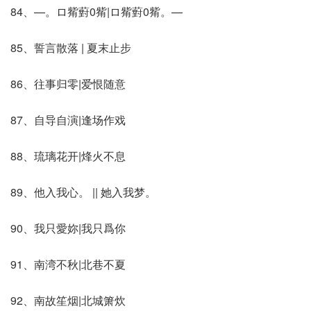
84、—。ロ觜薱0觜|ロ觜薱0觜。—
85、誓言散落 | 夏末止步
86、往事归零|爱恨随意
87、自导自演|逢场作戏
88、琉璃花开|烽火不息
89、他入我心。 || 她入我梦。
90、我只愛妳|我只爲你
91、南湾不秋|北巷不夏
92、南故笙烟|北城箫炊