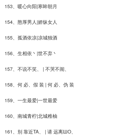
153、暖心向阳|寒眸朝月
154、憨厚男人|娇纵女人
155、孤酒依凉|凉城独酒
156、生相依丶|世不弃丶
157、不说不笑、 | 不哭不闹、
158、何 必、假 装 | 何 必、伪 装
159、一生最爱|一世最爱
160、南城青柠|北城稚柚
161、别 靠近TA、 | 请 远离ШΟ、