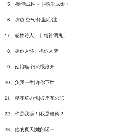
15、-嗜酒成性ヽ | -嗜爱成命ヽ
16、嘴边|空气|怀里|心跳
17、感性诗人。 || 精神酒鬼。
18、拥你入怀 || 抱你入梦
19、姑娘嘴个|流氓滚开
20、负我一生|许你下世
21、樱花草の忧|彼岸花の悲
22、你是我德！|我是谁德？
23、他的夏天|她的诺一