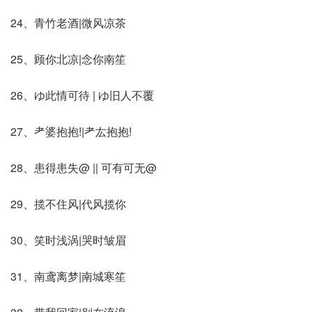
24、青竹老酒|微风凉茶
25、顾你北凉|念你南笙
26、ゆ此情可待 | ゆ旧人不覆
27、耂婆抱抱!|耂厷抱抱!
28、患得患失@ || 可有可无@
29、揽不住风|代风揽你
30、笑时浅涡|哭时皱眉
31、南鸢离梦|南城寒笙