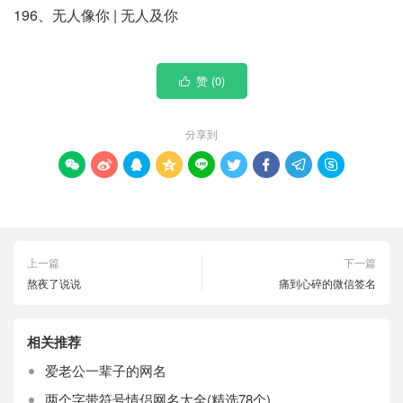
196、无人像你 | 无人及你
赞 (
0
)

分享到









上一篇
下一篇
熬夜了说说
痛到心碎的微信签名
相关推荐
爱老公一辈子的网名
两个字带符号情侣网名大全(精选78个)