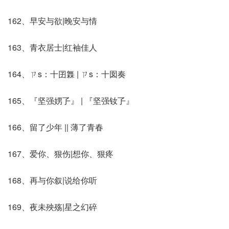
162、早安与欲|晚安与情
163、青衣居士|红袖佳人
164、ㄗs：十囝橆 | ㄗs：十囡奏
165、『坚强娚孒』 | 『坚强钕孒』
166、留了少年 || 薄了青春
167、爱你、狠伤|想你、狠疼
168、再与你叙|说给你听
169、夜未殃殇|星之幻碎