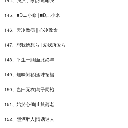
144、我没了家|沵還哊我
145、■D灬小修 | ■D灬小米
146、天冷致病 || 心冷致命
147、想我所想ら | 爱我所爱ら
148、平生一顾|至此终年
149、烟味衬衫|酒味裙裾
150、岂曰无衣|与子同袍
151、始於心働|止於蔠老
152、烈酒醉人|情话迷人