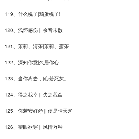
119、什么幌子|鸡蛋幌子!
120、浅怀感伤 || 余音未散
121、茉莉、清茶|茉莉、蜜茶
122、深知你意|久居你心
123、当你离去，|心若死灰。
124、得之我幸 || 失之我命
125、你若安好@ || 便是晴天@
126、望眼欲穿 || 风情万种