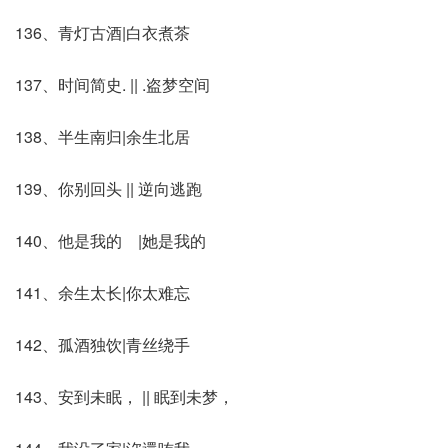
136、青灯古酒|白衣煮茶
137、时间简史. || .盗梦空间
138、半生南归|余生北居
139、你别回头 || 逆向逃跑
140、他是我的ゝ|她是我的ゝ
141、余生太长|你太难忘
142、孤酒独饮|青丝绕手
143、安到未眠， || 眠到未梦，