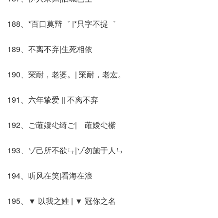
188、*百口莫辩゛ |*只字不提゛
189、不离不弃|生死相依
190、罙耐，老婆。| 罙耐，老厷。
191、六年挚爱 || 不离不弃
192、ご蓶嬡尐绮ご|ゞ蓶嬡尐橴ゞ
193、ゾ己所不欲ㄣ|ゾ勿施于人ㄣ
194、听风在笑|看海在浪
195、▼ 以我之姓 | ▼ 冠你之名