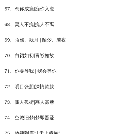
67、恋你成瘾|痴你入魔
68、离人不挽|挽人不离
69、陌熙、残月 | 陌汐、若夜
70、白裙如初|青衫如故
71、你要等我 | 我会等你
72、明目张胆|深情款款
73、孤人孤街|寡人寡巷
74、空城旧梦|梦即吾爱
75、放肆到底° | 天上叛逆°