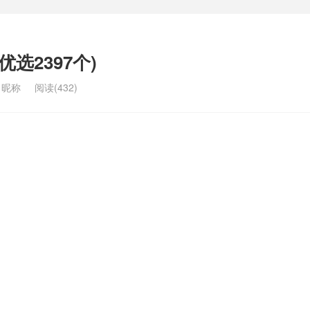
选2397个)
名昵称
阅读(432)