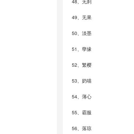
48、无刹
49、无果
50、淡墨
51、孽缘
52、繁樱
53、奶喵
54、薄心
55、霸服
56、落琼