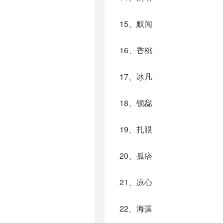
15、默闻
16、香桃
17、冰凡
18、锁惢
19、扎眼
20、孤痞
21、凉心
22、海藻