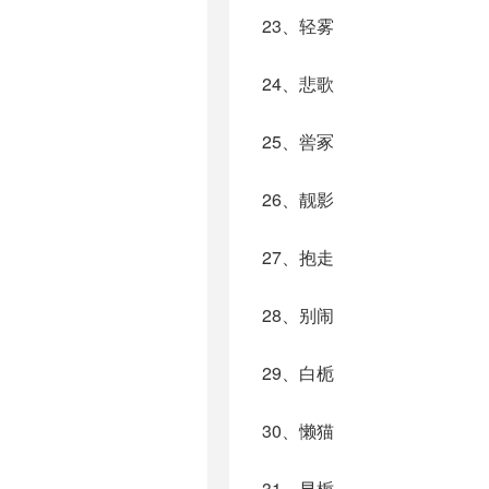
23、轻雾
24、悲歌
25、喾冢
26、靓影
27、抱走
28、别闹
29、白栀
30、懒猫
31、早栀