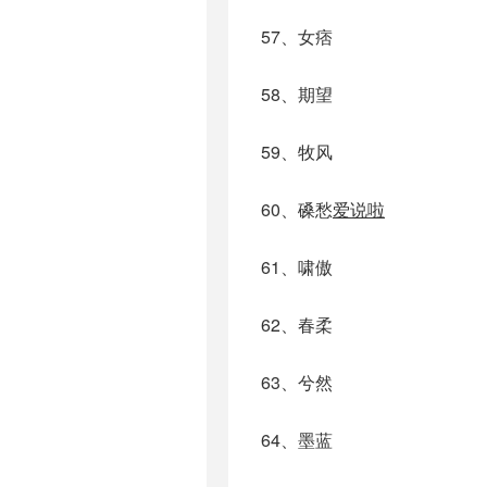
57、女痞
58、期望
59、牧风
60、磉愁
爱说啦
61、啸傲
62、春柔
63、兮然
64、墨蓝