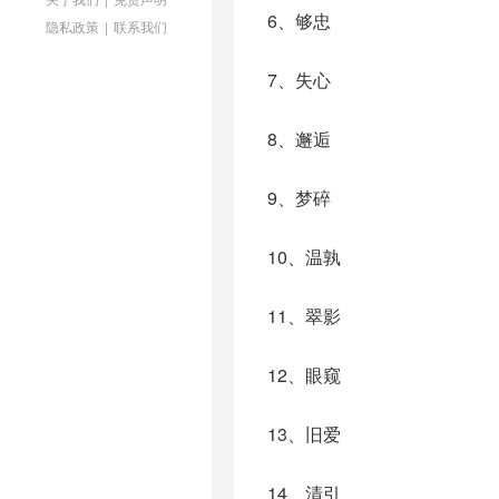
6、够忠
隐私政策
|
联系我们
7、失心
8、邂逅
9、梦碎
10、温孰
11、翠影
12、眼窥
13、旧爱
14、清引