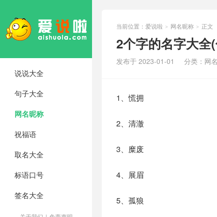
当前位置：
爱说啦
网名昵称
正文
>
>
2个字的名字大全(优
发布于 2023-01-01
分类：
网
说说大全
句子大全
1、慌拥
网名昵称
2、清澈
祝福语
3、糜废
取名大全
4、展眉
标语口号
签名大全
5、孤狼
关于我们
|
免责声明