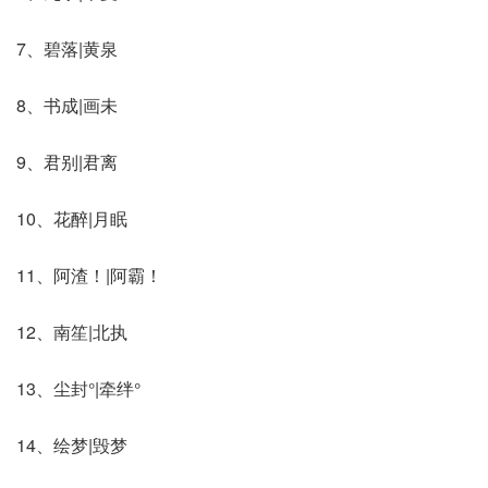
7、碧落|黄泉
8、书成|画未
9、君别|君离
10、花醉|月眠
11、阿渣！|阿霸！
12、南笙|北执
13、尘封°|牵绊°
14、绘梦|毁梦