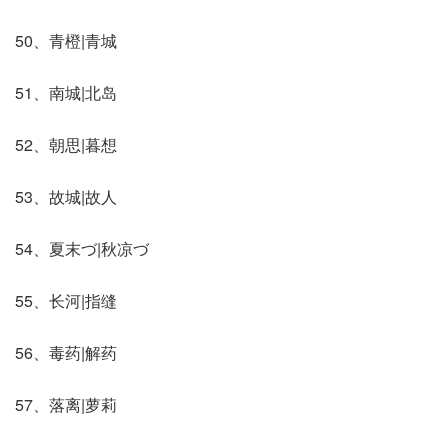
50、青橙|青城
51、南城|北岛
52、朝思|暮想
53、故城|故人
54、夏末づ|秋凉づ
55、长河|指缝
56、毒药|解药
57、落离|萝莉