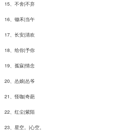
15、不舍|不弃
16、锄禾|当午
17、长安|清欢
18、给你|予你
19、孤寐|情念
20、怂娘|怂爷
21、怪咖|奇葩
22、红尘|紫陌
23、星空。|心空。