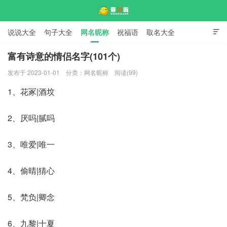
说说大全
句子大全
网名昵称
祝福语
取名大全

标语口号
签名大全
富有诗意的情侣名字(101个)
发布于 2023-01-01
分类：
网名昵称
阅读(99)
爱说啦
1、花冢|酒坟
2、厌吗|腻吗
3、唯爱|唯一
4、偷晴|猜心
5、梵负|卿念
6、九黎|十夏