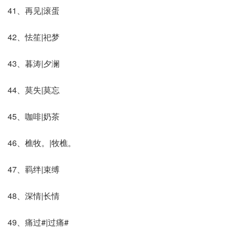
41、再见|滚蛋
42、怯笙|祀梦
43、暮涛|夕澜
44、莫失|莫忘
45、咖啡|奶茶
46、樵牧。|牧樵。
47、羁绊|束缚
48、深情|长情
49、痛过#|过痛#