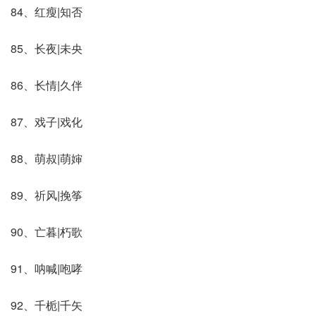
84、红瘦|知否
85、长夜|未央
86、长情|久伴
87、戏子|戏化
88、萌叔|萌婶
89、祈风|挽筝
90、亡暮|朽歌
91、呐喊|咆哮
92、千栀|千矢