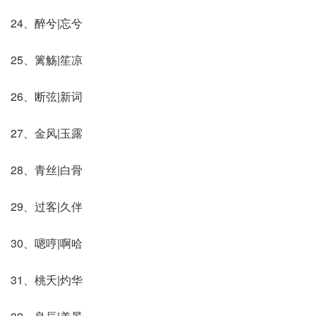
24、醉兮|忘兮
25、篱觞|笙凉
26、断弦|新词
27、金风|玉露
28、青丝|白骨
29、过客|久伴
30、嗯哼|啊哈
31、桃夭|灼华