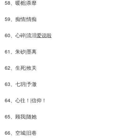
58、暖栀|荼靡
59、痴情|情痴
60、心碎|流泪
爱说啦
61、朱砂|墨离
62、生死|攸关
63、七玥|予澈
64、心往！|信仰！
65、顾我|随她
66、空城|旧巷