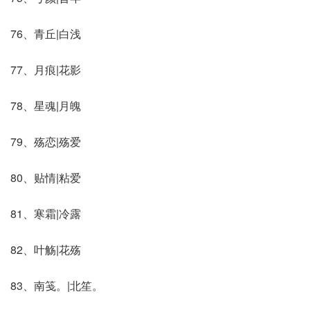
76、青丘|白浅
77、月痕|花影
78、星魂|月魄
79、殇恋|殇爱
80、贴情|粘爱
81、寒霜|冷露
82、叶觞|花殇
83、南笺。|北笙。