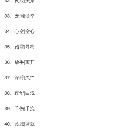
32、良辰|美景
33、宠溺|薄幸
34、心空|空心
35、踏雪|寻梅
36、放手|离开
37、深碍|久绊
38、夜华|白浅
39、千伤|千挽
40、慕城|蓝就