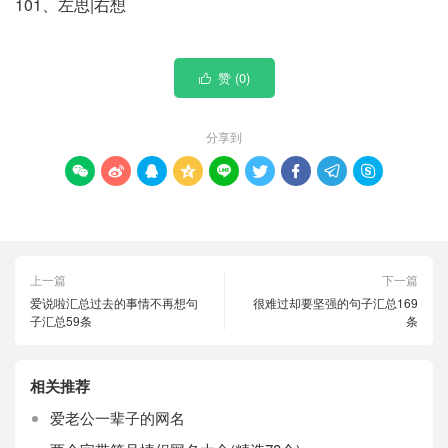
101、左思|右想
赞 (
0
)

分享到









上一篇
下一篇
爱说啦汇总过去的事情不再想句
很难过却要坚强的句子汇总169
子汇总59条
条
相关推荐
爱老公一辈子的网名