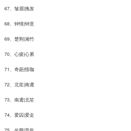
67、皱眉|挽发
68、钟情|钟意
69、楚荆|湘竹
70、心疲|心累
71、奇葩|怪咖
72、北笙|南鸢
73、南鸢|北笙
74、爱囚|爱走
75、兮颜|昔年