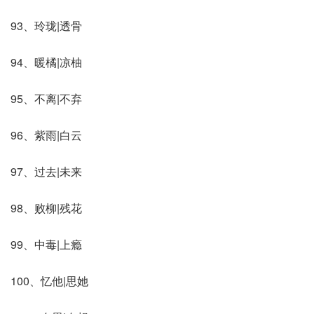
93、玲珑|透骨
94、暖橘|凉柚
95、不离|不弃
96、紫雨|白云
97、过去|未来
98、败柳|残花
99、中毒|上瘾
100、忆他|思她