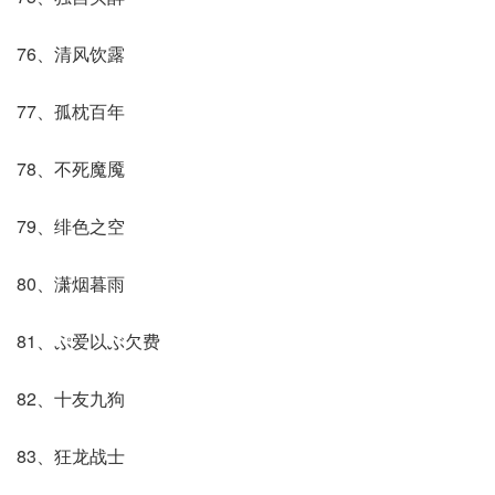
76、清风饮露
77、孤枕百年
78、不死魔魇
79、绯色之空
80、潇烟暮雨
81、ぷ爱以ぶ欠费
82、十友九狗
83、狂龙战士