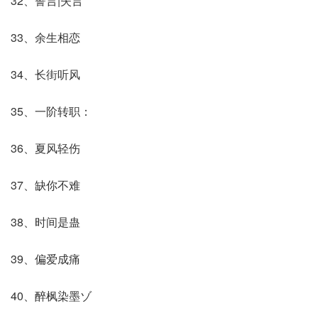
32、誓言|失言
33、余生相恋
34、长街听风
35、一阶转职：
36、夏风轻伤
37、缺你不难
38、时间是蛊
39、偏爱成痛
40、醉枫染墨ゾ