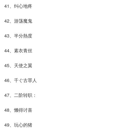
41、纠心地疼
42、游荡魔鬼
43、半分熱度
44、素衣青丝
45、天使之翼
46、千ぐ古罪人
47、二阶转职：
48、懒得讨喜
49、玩心的猪