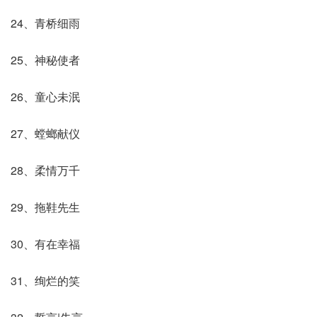
24、青桥细雨
25、神秘使者
26、童心未泯
27、螳螂献仪
28、柔情万千
29、拖鞋先生
30、有在幸福
31、绚烂的笑