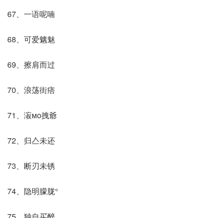
67、一语呢喃
68、可爱魑魅
69、擦肩而过
70、浪荡街痞
71、漃мo拽爺
72、归亼未还
73、断刃未锈
74、隐明朦胧°
75、独自买醉