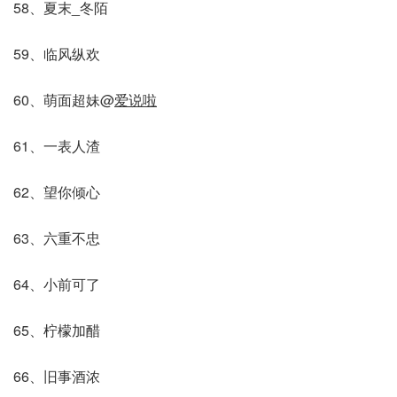
58、夏末_冬陌
59、临风纵欢
60、萌面超妹@
爱说啦
61、一表人渣
62、望你倾心
63、六重不忠
64、小前可了
65、柠檬加醋
66、旧事酒浓