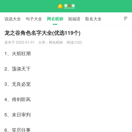
说说大全
句子大全
网名昵称
祝福语
取名大全

标语口号
签名大全
龙之谷角色名字大全(优选119个)
发布于 2023-01-01
分类：
网名昵称
阅读(102)
爱说啦
1、火焰狂潮
2、荡涤天下
3、无良必宠
4、倚剑听风
5、末日审判
6、笑尽往事