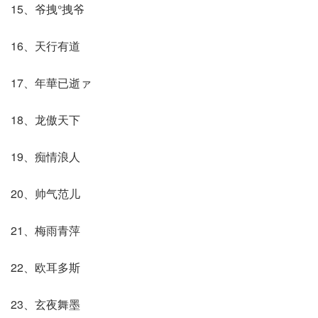
15、爷拽°拽爷
16、天行有道
17、年華已逝ァ
18、龙傲天下
19、痴情浪人
20、帅气范儿
21、梅雨青萍
22、欧耳多斯
23、玄夜舞墨