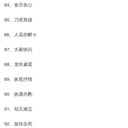
84、丧尽良心
85、刀塔英雄
86、人花亦醉そ
87、大家快闪
88、龙吟威震
89、执笔抒情
90、执酒共酌
91、却又难忘
92、放你去死