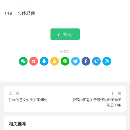
119、长伴君侧
赞 (
0
)

分享到









上一篇
下一篇
礼物的意义句子文案45句
爱说啦汇总关于亲情的唯美句子
汇总80条
相关推荐