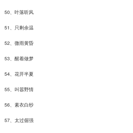
50、叶落听风
51、只剩余温
52、微雨黄昏
53、醒着做梦
54、花开半夏
55、叫嚣野情
56、素衣白纱
57、太过倔强