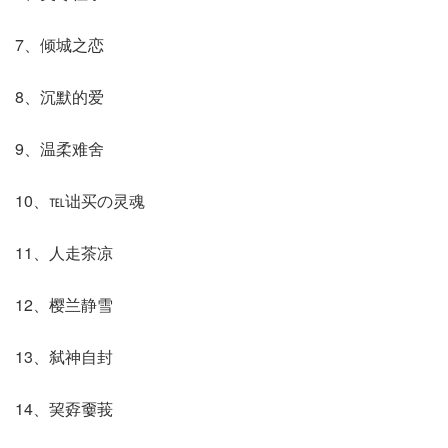
7、倾城之恋
8、沉默的爱
9、温柔难舍
10、℡诎买の灵魂
11、人走茶凉
12、樱兰静雪
13、弑神自封
14、巭孬嫑莪