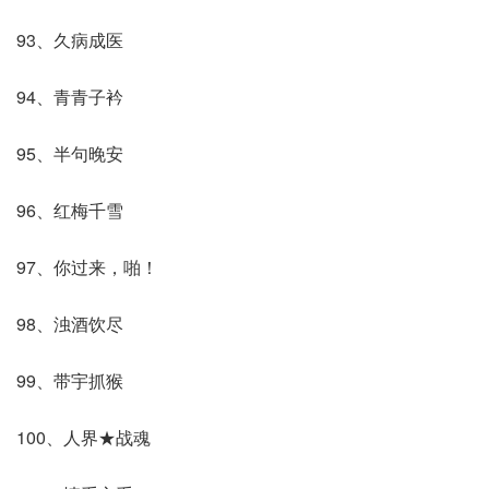
93、久病成医
94、青青子衿
95、半句晚安
96、红梅千雪
97、你过来，啪！
98、浊酒饮尽
99、带宇抓猴
100、人界★战魂