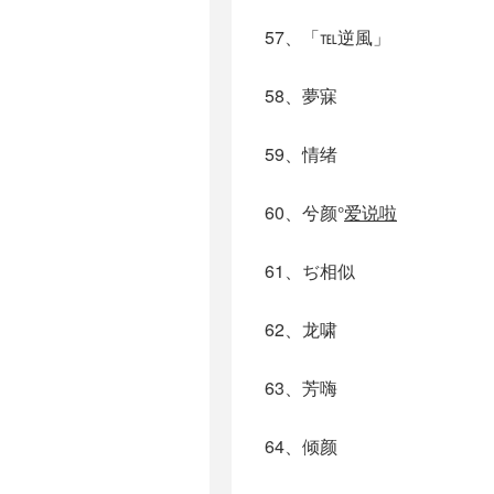
57、「℡逆風」
58、夢寐
59、情绪
60、兮颜°
爱说啦
61、ぢ相似
62、龙啸
63、芳嗨
64、倾颜