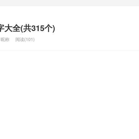
大全(共315个)
名昵称
阅读(101)