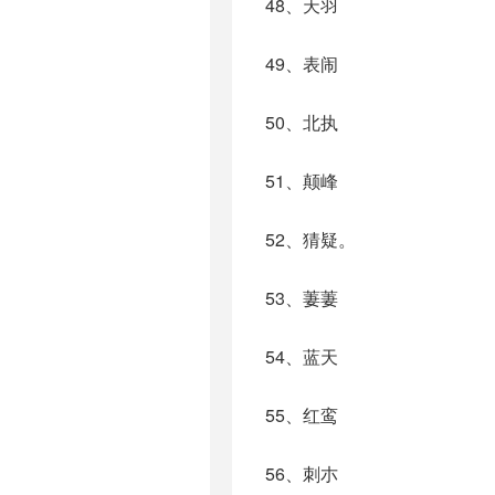
48、天羽
49、表闹
50、北执
51、颠峰
52、猜疑。
53、萋萋
54、蓝天
55、红鸾
56、刺朩