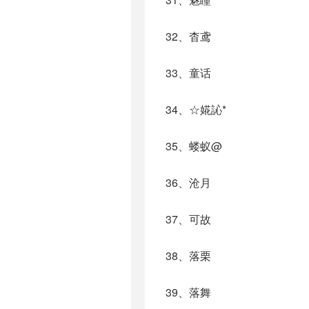
32、杳鸢
33、童话
34、☆婲訫*
35、蝼蚁@
36、沧月
37、可故
38、落栗
39、落舞