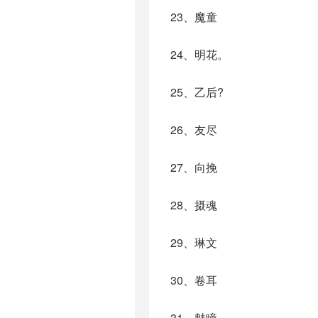
23、魔童
24、明花。
25、乙后?
26、友尽
27、向挽
28、摄魂
29、琳文
30、卷耳
31、魅瞳