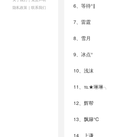
6、等待°‖
隐私政策
|
联系我们
7、雷霆
8、雪月
9、冰点°
10、浅沫ゞ
11、℡★琳琳╮
12、辉帮
13、飘簃℃
14、上谦