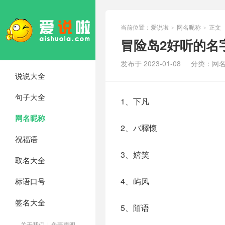
当前位置：
爱说啦
网名昵称
正文
>
>
冒险岛2好听的名字
发布于 2023-01-08
分类：
网
说说大全
句子大全
1、下凡
网名昵称
2、バ釋懷
祝福语
3、嬉笑
取名大全
4、屿风
标语口号
签名大全
5、陌语
关于我们
|
免责声明