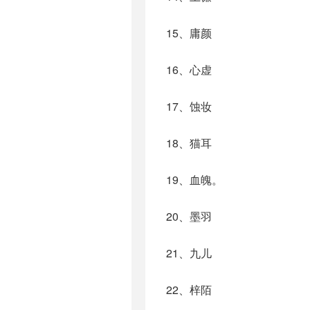
15、庸颜
16、心虚
17、蚀妆
18、猫耳
19、血魄。
20、墨羽
21、九儿
22、梓陌