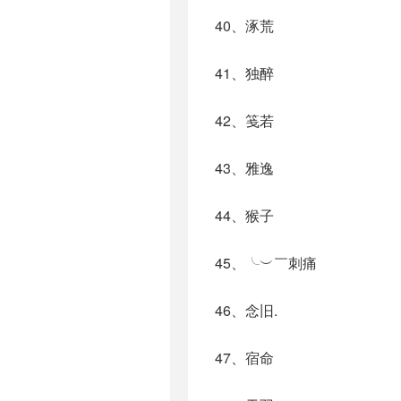
40、涿荒
41、独醉
42、笺若
43、雅逸
44、猴子
45、╰︶￣刺痛
46、念旧.
47、宿命