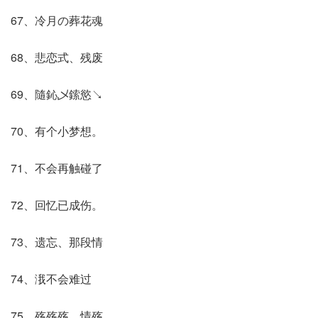
67、冷月の葬花魂
68、悲恋式、残废
69、隨鈊乄鎍慾↘
70、有个小梦想。
71、不会再触碰了
72、回忆已成伤。
73、遗忘、那段情
74、涐不会难过
75、殇殇殇、情殇