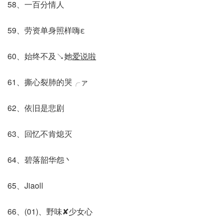
58、一百分情人
59、劳资单身照样嗨ε
60、始终不及↘她
爱说啦
61、撕心裂肺的哭╭ァ
62、依旧是悲剧
63、回忆不肯熄灭
64、碧落韶华怨丶
65、Jiaoll
66、(01)、野味✘少女心