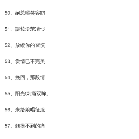
50、絕莣嘚笑容⒄
51、讓莪汾芣凊づ
52、放縱你的習慣
53、爱情已不完美
54、挽回，那段情
55、阳光t刺痛双眸。
56、来给娘唱征服
57、觸摸不到的痛