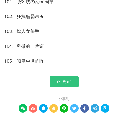
101、涐缃崾のんěń簡單
102、狂拽酷霸吊★
103、撩人女杀手
104、卑微的、承诺
105、倾蛊尘世的眸
赞 (
0
)

分享到








