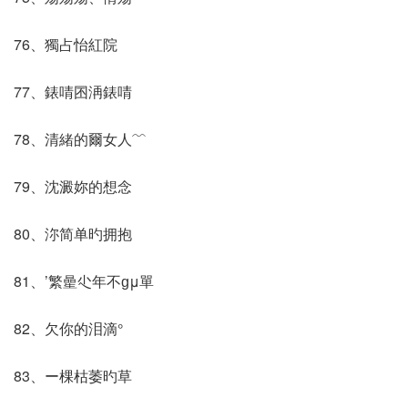
76、獨占怡紅院
77、錶啨囨洅錶啨
78、清緒的爾女人﹌
79、沈澱妳的想念
80、沵简单旳拥抱
81、’繁曐尐年不ɡμ單
82、欠你的泪滴°
83、ー棵枯萎旳草