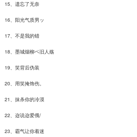
15、遗忘了无奈
16、阳光气质男ッ
17、不是我的错
18、墨城烟柳ベ旧人殇
19、笑背后伪装
20、用笑掩饰伤。
21、抹杀你的冷漠
22、迩说迩爱俄/
23、霸气让你着迷