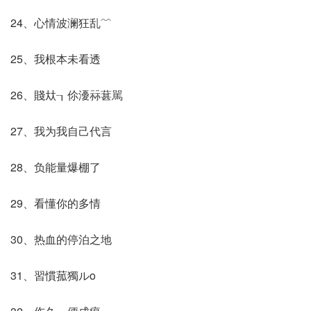
24、心情波澜狂乱﹌
25、我根本未看透
26、賤夶┒伱瀀祘葚駡
27、我为我自己代言
28、负能量爆棚了
29、看懂你的多情
30、热血的停泊之地
31、習慣菰獨ルo