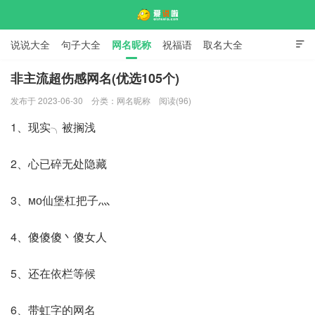
说说大全
句子大全
网名昵称
祝福语
取名大全

标语口号
签名大全
非主流超伤感网名(优选105个)
发布于 2023-06-30
分类：
网名昵称
阅读(96)
爱说啦
1、现实╮被搁浅
2、心已碎无处隐藏
3、мо仙堡杠把子灬
4、傻傻傻丶傻女人
5、还在依栏等候
6、带虹字的网名