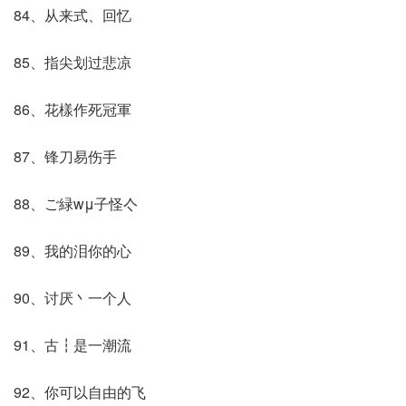
84、从来式、回忆
85、指尖划过悲凉
86、花樣作死冠軍
87、锋刀易伤手
88、ご緑wμ子怪亽
89、我的泪你的心
90、讨厌丶一个人
91、古┇是一潮流
92、你可以自由的飞