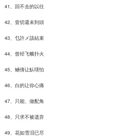
41、回不去的以往
42、壹切還未到頭
43、乜許メ該結束
44、曾经飞蛾扑火
45、鳡倩让魜嗐怕
46、白的让你心痛
47、只能、做配角
48、只求不被遗弃
49、花如雪泪已尽