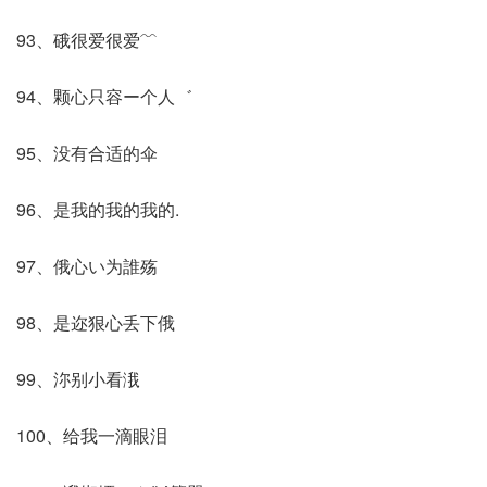
93、硪很爱很爱﹌
94、颗心只容ー个人゛
95、没有合适的伞
96、是我的我的我的.
97、俄心い为誰殇
98、是迩狠心丢下俄
99、沵别小看涐
100、给我一滴眼泪