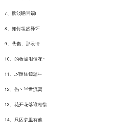
7、擱淺啲圉鍢i
8、如何坦然释怀
9、悲傷、那段情
10、的妆被泪侵花~
11、乄隨鈊鎍慾ㄣ
12、伤丶半世流离
13、花开花落谁相惜
14、只因梦里有他