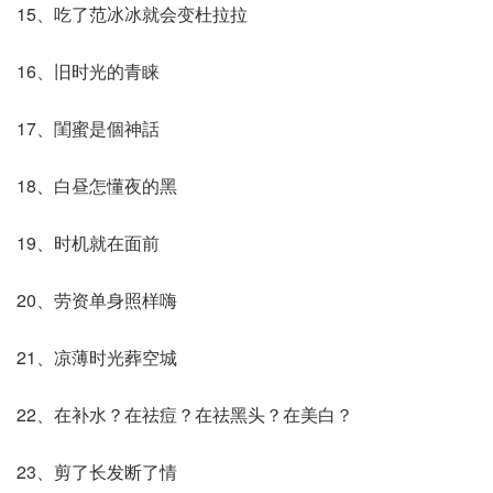
15、吃了范冰冰就会变杜拉拉
16、旧时光的青睐
17、閨蜜是個神話
18、白昼怎懂夜的黑
19、时机就在面前
20、劳资单身照样嗨
21、凉薄时光葬空城
22、在补水？在祛痘？在祛黑头？在美白？
23、剪了长发断了情