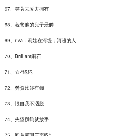
67、笑著去爱去拥有
68、莪爸他的兒子最帥
69、riva：莉娃在河堤；河邊的人
70、Brilliant鑽石
71、☆·°錵錵
72、勞資比妳有錢
73、恨自我不洒脱
74、失望攢夠就放手
75、回首阑珊三声叹°