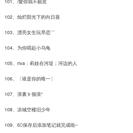
101、/愛你我不願意
102、灿烂阳光下的向日葵
103、漂亮女生玩早恋﹌
104、为你唱起小乌龟
105、riva：莉娃在河堤；河边的人
106、〔谁是你的唯一〕
107、浪裏♭個浪°
108、凉城空楼旧少年
109、6⃣️保存后添加笔记就完成啦~