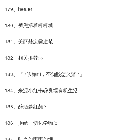
179、healer
180、裤兜揣着棒棒糖
181、美丽菇凉霸道范
182、相关推荐>>
183、『♂吺姷nǐ，丕倁賅怎幺辦♂』
184、来源小红书@良壤有机生活
185、醉酒夢紅顏丶
186、拒绝一切化学物质
187、时光如雨雨如烟