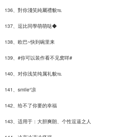
136、對你淺笑純屬禮貌℡
137、逗比同學萌萌哒◆
138、欧巴~快到碗里来
139、#你可以装作看不见窝咩#
140、对你浅笑纯属礼貌℡
141、smile°凉
142、给不了你要的幸福
143、适用于：大胆爽朗、个性逗逼之人