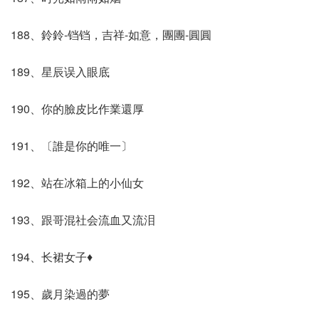
188、鈴鈴-铛铛，吉祥-如意，團團-圓圓
189、星辰误入眼底
190、你的臉皮比作業還厚
191、〔誰是你的唯一〕
192、站在冰箱上的小仙女
193、跟哥混社会流血又流泪
194、长裙女子♦
195、歲月染過的夢