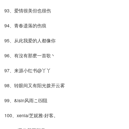
93、爱情很美但也很伤
94、青春遗落的伤痕
95、从此我爱的人都像你
96、有沒有那麽一首歌丶
97、来源小红书@丫丫
98、转眼间又有阳光拨开云雾
99、&isin风雨こ⑸阻
100、xenia/芝妮雅-好客。