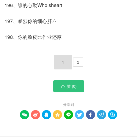
196、誰的心動Who’sheart
197、暴烈你的细心肝△
198、你的脸皮比作业还厚
1
2
赞 (
0
)

分享到








