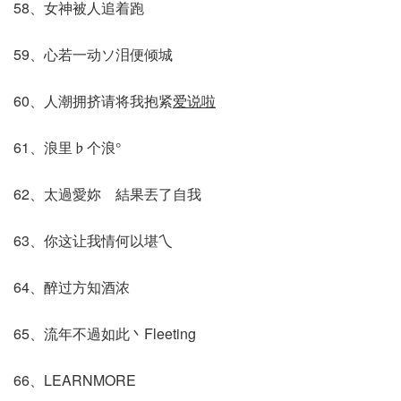
58、女神被人追着跑
59、心若一动ソ泪便倾城
60、人潮拥挤请将我抱紧
爱说啦
61、浪里♭个浪°
62、太過愛妳ゝ結果丟了自我
63、你这让我情何以堪乀
64、醉过方知酒浓
65、流年不過如此丶Fleeting
66、LEARNMORE