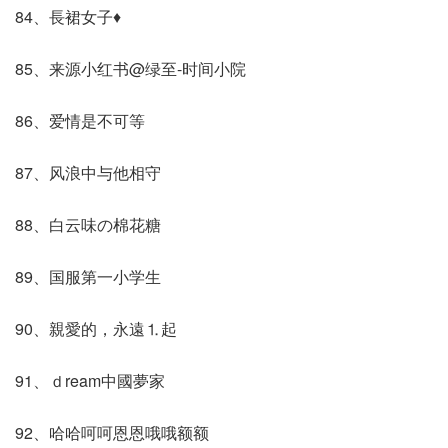
84、長裙女子♦
85、来源小红书@绿至-时间小院
86、爱情是不可等
87、风浪中与他相守
88、白云味の棉花糖
89、国服第一小学生
90、親愛的，永遠⒈起
91、ｄream中國夢家
92、哈哈呵呵恩恩哦哦额额