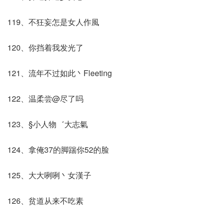
119、不狂妄怎是女人作風
120、你挡着我发光了
121、流年不过如此丶Fleeting
122、温柔尝@尽了吗
123、§小人物゛大志氣
124、拿俺37的脚踹你52的脸
125、大大咧咧丶女漢子
126、贫道从来不吃素