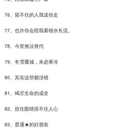
76、留不住的人我送你走
77、也许你会陪我看细水长流。
78、今世無法替代
79、冬雪覆城，未必寒冷ゞ
80、其实这些都没错
81、竭尽生命的成全
82、捂住眼睛捂不住人心
83、普通★的好朋友