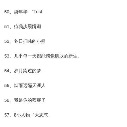
50、淡年华 ˉTrist
51、待我步履蹒跚
52、冬日打盹的小熊
53、几乎每一天都能感觉肌肤的新生。
54、岁月染过的梦
55、烟雨远隔天涯人
56、我是你的蓝胖子
57、§小人物゛大志气