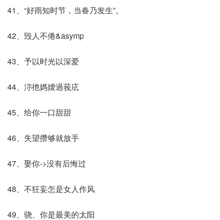
41、“好雨知时节，当春乃发生”。
42、毁人不倦&asymp
43、予以时光以深爱
44、沵彵媽嬡過莪庅
45、给你一口甜甜
46、失望攒够就放手
47、娶你->没有后悔过
48、不狂妄怎是女人作风
49、骁、你是最美的太阳