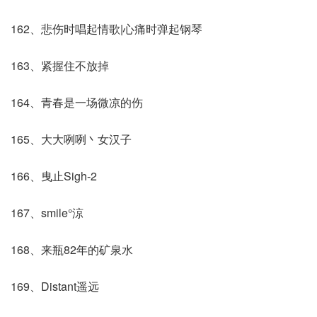
162、悲伤时唱起情歌|心痛时弹起钢琴
163、紧握住不放掉
164、青春是一场微凉的伤
165、大大咧咧丶女汉子
166、曳止Sigh-2
167、smile°涼
168、来瓶82年的矿泉水
169、Distant遥远