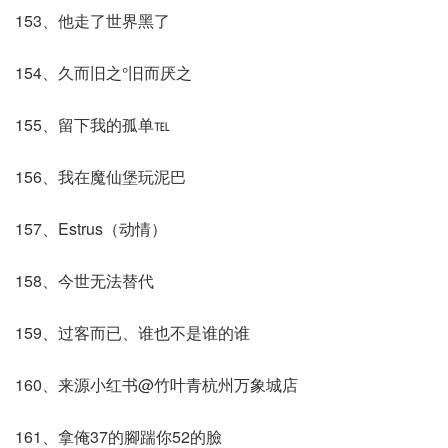
153、他走了世界黑了
154、久而旧之°旧而厌之
155、留下我的孤单℡
156、我在魔仙堡玩泥巴
157、Estrus（动情）
158、今世无法替代
159、过客而已、谁也不是谁的谁
160、来源小红书@竹叶青杭州万象城店
161、拿俺37的腳踹你52的臉