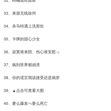
32、時機就在面前
33、来源无线徐州
34、杀马特遇上洗剪吹
35、卡牌的甜心少女
36、寂寞谁来陪、伤心谁安慰っ
37、疯到世界都崩溃
38、你的谎言我该接受还是揭穿
39、▲点击可查看大图
40、要么爆发べ要么死亡