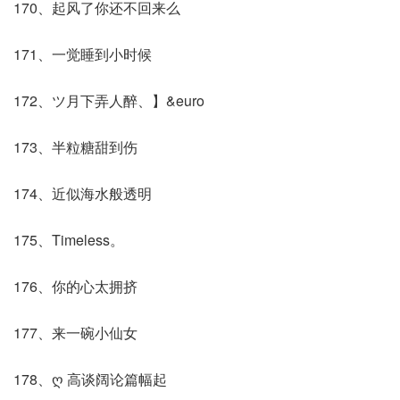
170、起风了你还不回来么
171、一觉睡到小时候
172、ツ月下弄人醉、】&euro
173、半粒糖甜到伤
174、近似海水般透明
175、Timeless。
176、你的心太拥挤
177、来一碗小仙女
178、ღ 高谈阔论篇幅起