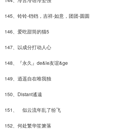
144、冷言冷语冷坚强
145、铃铃-铛铛，吉祥-如意，团团-圆圆
146、爱吃甜筒的猫5
147、以成分打动人心
148、『永久』de&le友谊&ge
149、逍遥自在唯我独
150、Distant遙遠
151、ゝ似云流年乱了纷飞
152、何处繁华笙箫落