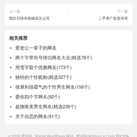
上一篇
下一篇
我生日快乐祝福语怎么写
二手房广告宣传语
相关推荐
爱老公一辈子的网名
两个字带符号情侣网名大全(精选78个)
用雪字取个优雅网名(173个)
独特的个性昵称(精选327个)
很犀利很霸气的个性男生网名(156个)
爱你四个字网名(92个)
超拽唯美男生网名(精选238个)
关于自恋的网名(91个)
© 2026
爱说啦
本站由
WordPress
驱动 爱说啦(AiShuoLa.Com)
鄂ICP备