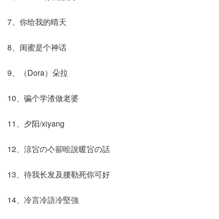
7、你给我的晴天
8、闺蜜是个神话
9、（Dora）朵拉
10、骗个学渣做老婆
11、夕阳/xiyang
12、涼吢の亽卻哙說暖吢の話
13、待我长发及腰勒死你可好
14、冷言冷語冷堅強