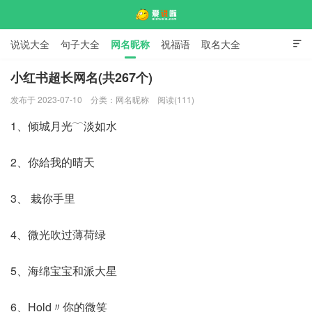
说说大全
句子大全
网名昵称
祝福语
取名大全

标语口号
签名大全
小红书超长网名(共267个)
发布于 2023-07-10
分类：
网名昵称
阅读(111)
爱说啦
1、倾城月光﹋淡如水
2、你給我的晴天
3、 栽你手里
4、微光吹过薄荷绿
5、海绵宝宝和派大星
6、Hold〃你的微笑