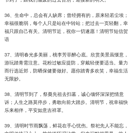
36、生命中，总会有人缺席；曾经拥有的，原来轻若尘埃；
幸福很脆弱，每个人只是站在中转站；把过去一页轻翻，幸
福只跟自己有关。清明节近，祝你一切遂愿！清明节短信贺
语
37、清明春光多美丽，桃李芳菲醉心底。欣赏美景虽惬意，
游玩踏青需注意。花粉过敏应提防，穿戴轻便要适当。量力
而行选近郊，防晒保健要做好。愿你踏青多欢笑，幸福生活
无限妙。
38、清明节到了，祭奠先祖去扫墓，诚心缅怀深深把情意
诉；人生之路莫停步，勇敢向前大踏步。清明节，祝幸福快
乐来相伴，平安如意吉祥罩。
39、清明时节雨飘荡，鲜花在手心忧伤。祭祀先人不能忘，