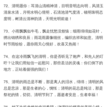
72、清明愿你：耳清山清精神清，目明音明志向明，风清玉
清泉水清，月明水明心境明，石清池清气度清，镜明珠明态
度明，树清云清神韵清，天明光明前途！
73、小雨飘飘似牛毛，飘走忧愁没烦恼；细雨绵绵如花针，
绣出锦绣和良辰；雨花雨露像细丝，编织吉祥和如意。清明
时节雨纷纷，愿你雨天心情好，欢喜又热闹！
74、在这冷雨飘飞的清明，你是否听见了炮声，和先人的叮
咛？让我们用短信一起慰问，那些圣洁的灵魂：你们倒下的
地方，正站着倔强的我们！
75、清明的雨总是不断，那是离人的泪水，绵绵；清明的风
总是悲凉，那是生者的心，惆怅；清明的花总是纯洁，那是
祭祀的情，切切。清明节到了，愿逝者安息，生者幸福！
76、种下生机盎然的幸福希望；浇灌轻松惬意的美丽心情；