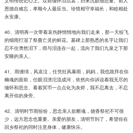
文明传统记心上。坟前缅怀泪沾裳，归来沉默细思量。前人
恩德自难忘，孝顺今人最应当。珍惜相守幸福长，和睦相处
永安康。
40、清明再一次带着哀伤静悄悄地向我们走来，那一天纷飞
的细雨打湿了祭奠亡灵的鲜花。墓碑上那熟悉的名字让我们
忍不住潸然泪下，雨与泪连在一起，流向了我们九泉之下那
安睡的亲人。
41、雨缠绵，风哀泣，任凭狂风暴雨，妈妈，我也跪拜在你
幽魂的面前，任眼泪滂沱流成河，依然向你诉说着我无尽的
缅怀和思念。看着冥币一点点化为灰烬，我不忍离去，不忍
离开你的身旁。
42、清明时节雨纷纷，思念亲人欲断魂，烧香祭祀不可很
少，远方思念也重要。亲爱的朋友，清明节到了，希望你在
回乡祭祀的同时注意身体，健康快乐。