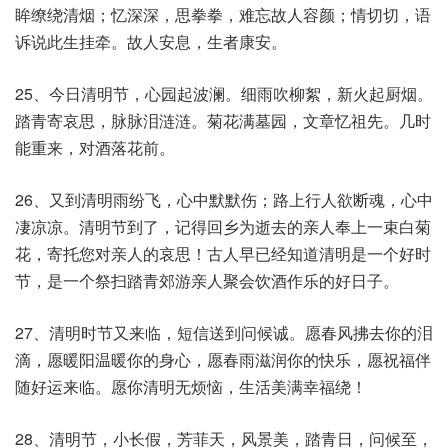
眸缭绕清烟；忆深深，思拳拳，难忘故人容颜；情切切，语
诉说此生挂牵。故人安息，生者康安。
25、今日清明节，心园起波澜。细雨吹柳絮，新火起厨烟。
踏青寄哀思，脉脉泪涟涟。菊花满墓园，文章忆祖先。几时
能重来，对酒落花前。
26、又到清明雨纷飞，心中默默伤；路上行人欲断魂，心中
凄凉凉。清明节到了，记得回乡为逝去的亲人奉上一束白菊
花，寄托您对亲人的哀思！古人早已经知道清明是一个好时
节，是一个祭扫踏青郊游亲人聚会饮酒作乐的好日子。
27、清明时节又来临，短信送到问候诚。愿春风拂去你的泪
滴，愿暖阳温暖你的身心，愿春雨滋润你的快乐，愿祝福伴
随好运来临。愿你清明无烦恼，生活美满幸福绕！
28、清明节，小长假，芳菲天，风景美，踏青日，问候至，