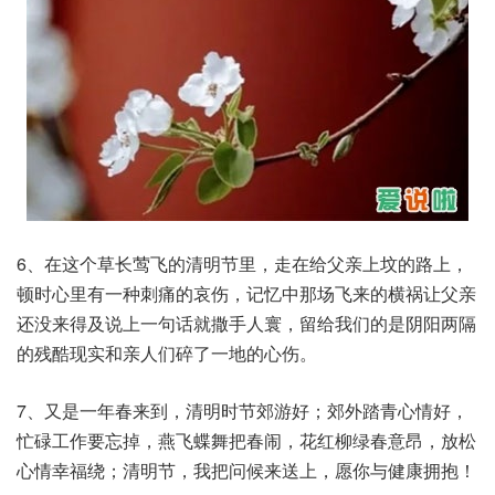
6、在这个草长莺飞的清明节里，走在给父亲上坟的路上，
顿时心里有一种刺痛的哀伤，记忆中那场飞来的横祸让父亲
还没来得及说上一句话就撒手人寰，留给我们的是阴阳两隔
的残酷现实和亲人们碎了一地的心伤。
7、又是一年春来到，清明时节郊游好；郊外踏青心情好，
忙碌工作要忘掉，燕飞蝶舞把春闹，花红柳绿春意昂，放松
心情幸福绕；清明节，我把问候来送上，愿你与健康拥抱！