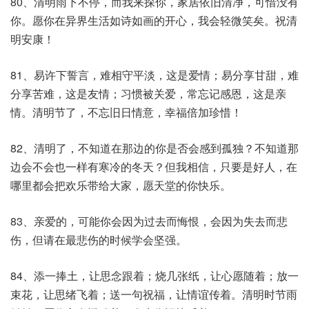
80、清明雨下不停，而我来探你，家居依旧清净，可惜没有
你。愿你在异界生活如诗如画的开心，我会轻微笑矣。祝清
明安康！
81、易许下誓言，难相守平淡，这是爱情；易分享甘甜，难
分享苦难，这是友情；习惯被关爱，常忘记感恩，这是亲
情。清明节了，不忘旧日情意，幸福倍加珍惜！
82、清明了，不知道在那边的你是否会感到孤独？不知道那
边会不会也一样有寒冷的冬天？但我相信，只要是好人，在
哪里都会把欢乐带给大家，愿天堂的你快乐。
83、亲爱的，可能你会因为过去而悔恨，会因为失去而悲
伤，但请在最悲伤的时候学会坚强。
84、添一捧土，让思念跟着；烧几张纸，让心愿随着；放一
束花，让思绪飞着；送一句祝福，让情谊传着。清明时节雨