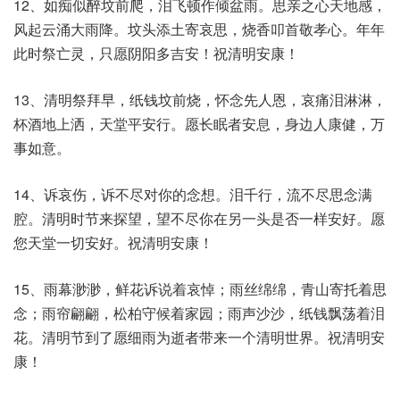
12、如痴似醉坟前爬，泪飞顿作倾盆雨。思亲之心天地感，
风起云涌大雨降。坟头添土寄哀思，烧香叩首敬孝心。年年
此时祭亡灵，只愿阴阳多吉安！祝清明安康！
13、清明祭拜早，纸钱坟前烧，怀念先人恩，哀痛泪淋淋，
杯酒地上洒，天堂平安行。愿长眠者安息，身边人康健，万
事如意。
14、诉哀伤，诉不尽对你的念想。泪千行，流不尽思念满
腔。清明时节来探望，望不尽你在另一头是否一样安好。愿
您天堂一切安好。祝清明安康！
15、雨幕渺渺，鲜花诉说着哀悼；雨丝绵绵，青山寄托着思
念；雨帘翩翩，松柏守候着家园；雨声沙沙，纸钱飘荡着泪
花。清明节到了愿细雨为逝者带来一个清明世界。祝清明安
康！