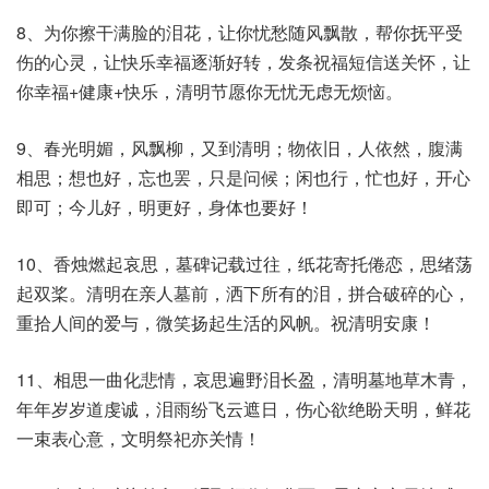
8、为你擦干满脸的泪花，让你忧愁随风飘散，帮你抚平受
伤的心灵，让快乐幸福逐渐好转，发条祝福短信送关怀，让
你幸福+健康+快乐，清明节愿你无忧无虑无烦恼。
9、春光明媚，风飘柳，又到清明；物依旧，人依然，腹满
相思；想也好，忘也罢，只是问候；闲也行，忙也好，开心
即可；今儿好，明更好，身体也要好！
10、香烛燃起哀思，墓碑记载过往，纸花寄托倦恋，思绪荡
起双桨。清明在亲人墓前，洒下所有的泪，拼合破碎的心，
重拾人间的爱与，微笑扬起生活的风帆。祝清明安康！
11、相思一曲化悲情，哀思遍野泪长盈，清明墓地草木青，
年年岁岁道虔诚，泪雨纷飞云遮日，伤心欲绝盼天明，鲜花
一束表心意，文明祭祀亦关情！