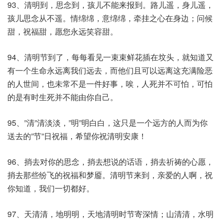
93、清明到，思念到，孩儿不能来报到。路儿遥，身儿遥，
孩儿思念从不遥。情绵绵，意绵绵，牵挂之心在身边；问候
甜，祝福甜，愿您永远笑容甜。
94、清明节到了，每每看见一束束鲜花插在坟头，就知道又
有一个生命永远离我们远去，而他们且可以远离这充满险恶
的人世间，也未常不是一件好事，唉，人死并不可怕，可怕
的是有时生死并不能由你自己。
95、”清”清淡淡，”明”明白白，这只是一个远方的人而为你
送去的”节”日祝福，希望你祝清明安康！
96、捎去对你的思念，捎去想说的话语，捎去祈祷的心愿，
捎去那些纷飞的祝福和梦靥。清明节来到，亲爱的人啊，祝
你知道，我们一切都好。
97、天清清，地明明，天地清明时节寄深情；山清清，水明