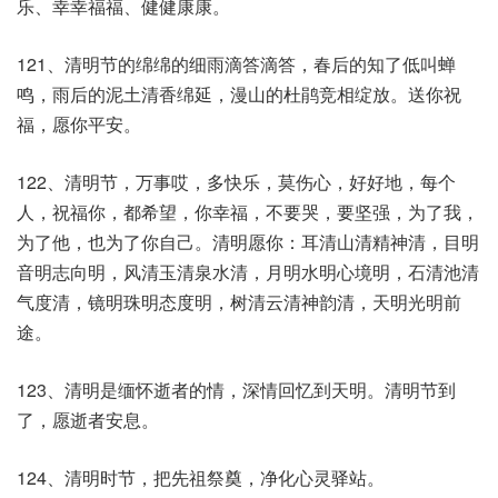
乐、幸幸福福、健健康康。
121、清明节的绵绵的细雨滴答滴答，春后的知了低叫蝉
鸣，雨后的泥土清香绵延，漫山的杜鹃竞相绽放。送你祝
福，愿你平安。
122、清明节，万事哎，多快乐，莫伤心，好好地，每个
人，祝福你，都希望，你幸福，不要哭，要坚强，为了我，
为了他，也为了你自己。清明愿你：耳清山清精神清，目明
音明志向明，风清玉清泉水清，月明水明心境明，石清池清
气度清，镜明珠明态度明，树清云清神韵清，天明光明前
途。
123、清明是缅怀逝者的情，深情回忆到天明。清明节到
了，愿逝者安息。
124、清明时节，把先祖祭奠，净化心灵驿站。