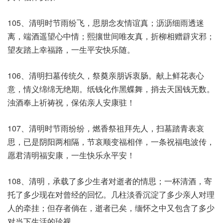
105、清明时节雨纷飞，思朋念友情谊真；沥沥细雨透迷
离，端酒遥望心中情；熙攘世间唯友真，折柳相赠辟灾邪；
望友踏上幸福路，一生平安快乐随。
106、清明扫墓传统久，祭奠亲朋诉衷肠。献上鲜花表心
意，情义绵绵无绝期。纸钱化作黑蝶舞，捎去天国钱无数。
浊酒奉上祈祷祝，保佑亲人安康驻！
107、清明时节雨纷纷，燃香祭祖拜先人，扫墓踏青表哀
思，已是阴阳两相隔，节哀顺变福相伴，一条祝福电波传，
愿君清明福安康，一生快乐永平安！
108、清明，承载了多少生者对逝者的情思；一杯清酒，寄
托了多少现在对曾经的回忆。几柱淡香沉淀了多少亲人对理
人的牵挂；但存者倘在，逝者已矣，缅怀之中又包含了多少
对当下生活的珍视。