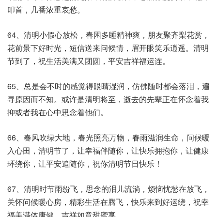
叩首，几番浓重哀愁。
64、清明小假心放松，春困多睡精神爽，朋友聚齐梨花赏，
花前景下好时光，短信送来问候情，眉开眼笑乐逍遥。清明
节到了，祝生活美满又团圆，平安吉祥福运连。
65、总是会不时的感觉得眼睛湿润，仿佛随时都会落泪，遍
寻原因而不知。或许是清明将至，逝去的先辈正在怀念着我
抑或者我在心中思念着他们。
66、春风吹绿大地，春光照亮万物，春雨滋润生命，问候暖
入心田，清明节了，让幸福伴随你，让快乐拥抱你，让健康
环绕你，让平安追随你，祝你清明节日快乐！
67、清明时节雨纷飞，思念的泪儿流淌，烦恼忧愁在放飞，
关怀问候暖心房，精彩生活在腾飞，快乐来到好运绕，祝幸
福美满体康健，吉祥如意甜蜜享。