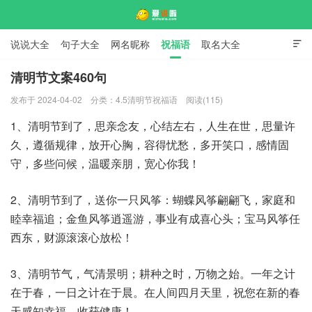
说说大全
句子大全
网名昵称
祝福语
取名大全

标语口号
签名大全
清明节文案460句
发布于 2024-04-02
分类：
4.5清明节祝福语
阅读(115)
爱说啦
1、清明节到了，思亲念友，心结左右，人生在世，思量许
久，遵循规律，放开心胸，容得忧愁，多开笑口，感情固
守，多些问候，温暖亲朋，宽心你我！
2、清明节到了，送你一只风筝：蝴蝶风筝翩翩飞，家庭和
睦幸福追；金鱼风筝逍遥游，事业有成喜心头；宝马风筝任
西东，财源滚滚心放松！
3、清明节气，气清景明；耕种之时，万物之始。一年之计
在于春，一日之计在于晨。在人间四月天里，祝您在新的春
天感知幸福，收获健康！