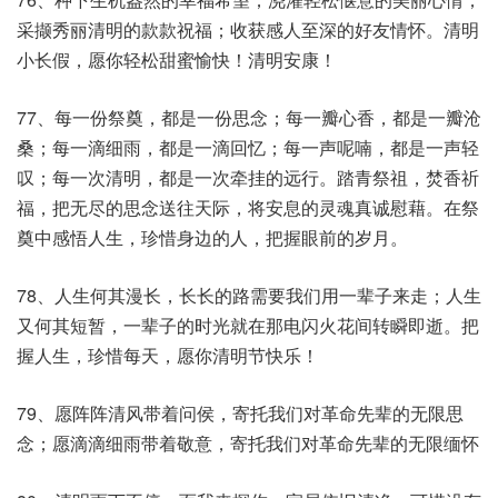
采撷秀丽清明的款款祝福；收获感人至深的好友情怀。清明
小长假，愿你轻松甜蜜愉快！清明安康！
77、每一份祭奠，都是一份思念；每一瓣心香，都是一瓣沧
桑；每一滴细雨，都是一滴回忆；每一声呢喃，都是一声轻
叹；每一次清明，都是一次牵挂的远行。踏青祭祖，焚香祈
福，把无尽的思念送往天际，将安息的灵魂真诚慰藉。在祭
奠中感悟人生，珍惜身边的人，把握眼前的岁月。
78、人生何其漫长，长长的路需要我们用一辈子来走；人生
又何其短暂，一辈子的时光就在那电闪火花间转瞬即逝。把
握人生，珍惜每天，愿你清明节快乐！
79、愿阵阵清风带着问侯，寄托我们对革命先辈的无限思
念；愿滴滴细雨带着敬意，寄托我们对革命先辈的无限缅怀