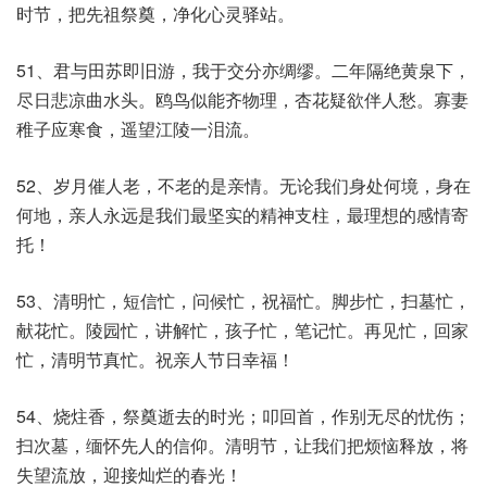
时节，把先祖祭奠，净化心灵驿站。
51、君与田苏即旧游，我于交分亦绸缪。二年隔绝黄泉下，
尽日悲凉曲水头。鸥鸟似能齐物理，杏花疑欲伴人愁。寡妻
稚子应寒食，遥望江陵一泪流。
52、岁月催人老，不老的是亲情。无论我们身处何境，身在
何地，亲人永远是我们最坚实的精神支柱，最理想的感情寄
托！
53、清明忙，短信忙，问候忙，祝福忙。脚步忙，扫墓忙，
献花忙。陵园忙，讲解忙，孩子忙，笔记忙。再见忙，回家
忙，清明节真忙。祝亲人节日幸福！
54、烧炷香，祭奠逝去的时光；叩回首，作别无尽的忧伤；
扫次墓，缅怀先人的信仰。清明节，让我们把烦恼释放，将
失望流放，迎接灿烂的春光！