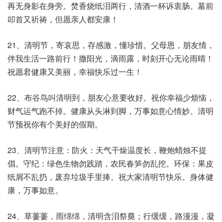
再无身影在身旁。焚香烧纸泪两行，清酒一杯诉衷肠。墓前
叩首又祈祷，但愿亲人都安康！
21、清明节，寄哀思，存感激，懂珍惜。父母恩，朋友情，
伴我生活一路前行！撒阳光，滴雨露，时刻开心无论雨晴！
祝愿君健康又美丽，幸福快乐过一生！
22、布谷鸟叫清明到，朋友心意要收好。祝你幸福少烦恼，
财气运气跑不掉。健康从头淋到脚，万事如意心情妙。清明
节预祝你有个美好的假期。
23、清明节注意：防火：天气干燥温度长，鞭炮蜡烛不提
倡。守纪：绿色生物勿践踏，农民春笋勿乱挖。环保：果皮
纸屑不乱扔，废弃垃圾手里捧。祝大家清明节快乐。身体健
康，万事如意。
24、草萋萋，雨绵绵，清明含泪祭奠；行缓缓，路漫漫，凝