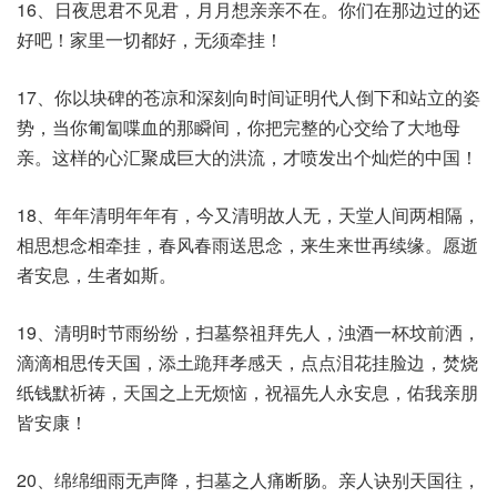
16、日夜思君不见君，月月想亲亲不在。你们在那边过的还
好吧！家里一切都好，无须牵挂！
17、你以块碑的苍凉和深刻向时间证明代人倒下和站立的姿
势，当你匍匐喋血的那瞬间，你把完整的心交给了大地母
亲。这样的心汇聚成巨大的洪流，才喷发出个灿烂的中国！
18、年年清明年年有，今又清明故人无，天堂人间两相隔，
相思想念相牵挂，春风春雨送思念，来生来世再续缘。愿逝
者安息，生者如斯。
19、清明时节雨纷纷，扫墓祭祖拜先人，浊酒一杯坟前洒，
滴滴相思传天国，添土跪拜孝感天，点点泪花挂脸边，焚烧
纸钱默祈祷，天国之上无烦恼，祝福先人永安息，佑我亲朋
皆安康！
20、绵绵细雨无声降，扫墓之人痛断肠。亲人诀别天国往，