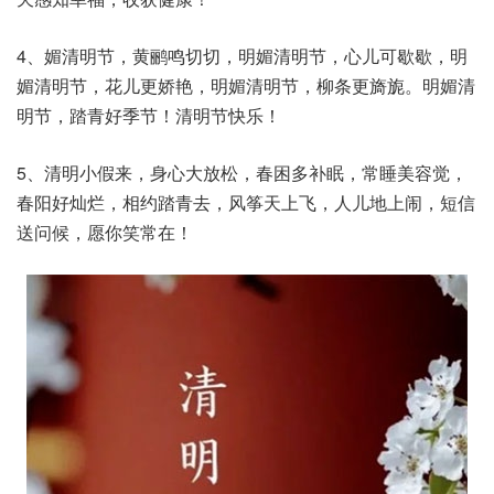
4、媚清明节，黄鹂鸣切切，明媚清明节，心儿可歇歇，明
媚清明节，花儿更娇艳，明媚清明节，柳条更旖旎。明媚清
明节，踏青好季节！清明节快乐！
5、清明小假来，身心大放松，春困多补眠，常睡美容觉，
春阳好灿烂，相约踏青去，风筝天上飞，人儿地上闹，短信
送问候，愿你笑常在！