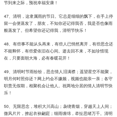
节到来之际，预祝幸福安康！
47、清明，这隶属雨的节日。它总是细细的飘下，在手上停
留一会便蒸发了，朋友，不知你还记得我否，我是否也像雨
般蒸发了。但希望你还记得我，清明节快乐！
48、有些事不能从头再来，有些人已悄然离开，有些思念还
不能释怀，有些爱依旧在心间。逝去回不来，不如珍惜现
在，只要面朝大海，必有春暖花开！
49、清明时节雨纷纷，思念情人泪满襟；遥望星空不能聚，
明月何时照你还？网上约会不嫌频，视频也能亲一亲；各守
职责无假期，相聚机会让他人。祝两地分居的情人清明节快
乐！
50、无限思念，堆积大川高山；袅绕青烟，穿越天上人间；
微风片片，撩起衣袂翩跹；细雨缠绵，牵扯思绪万千。清明