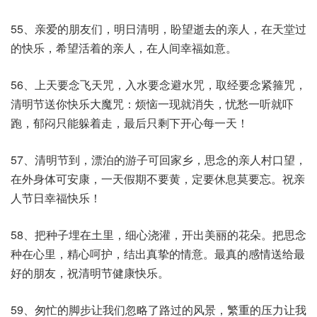
55、亲爱的朋友们，明日清明，盼望逝去的亲人，在天堂过
的快乐，希望活着的亲人，在人间幸福如意。
56、上天要念飞天咒，入水要念避水咒，取经要念紧箍咒，
清明节送你快乐大魔咒：烦恼一现就消失，忧愁一听就吓
跑，郁闷只能躲着走，最后只剩下开心每一天！
57、清明节到，漂泊的游子可回家乡，思念的亲人村口望，
在外身体可安康，一天假期不要黄，定要休息莫要忘。祝亲
人节日幸福快乐！
58、把种子埋在土里，细心浇灌，开出美丽的花朵。把思念
种在心里，精心呵护，结出真挚的情意。最真的感情送给最
好的朋友，祝清明节健康快乐。
59、匆忙的脚步让我们忽略了路过的风景，繁重的压力让我