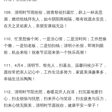
109、清明时节雨纷纷，踏青祭祖扫墓忙，斟上一杯哀思
酒，燃些纸钱拜先人，如今阴阳两相隔，唯有祝愿永安息，
在天之灵佑家人，亲朋安康福无边！
110、忙里想偷个闲，一是没心情，二是没时间；工作想偷
个懒，一是怕老板，二是怕扣钱；清明小长假，即将到眼
前，机会来啦！祝春节后迎来第一个快乐高潮！
111、4月4，清明节。祭先人，扫墓去。温馨问候少不了，
愿你常把亲人记心中，工作生活多努力，家庭美满趣事多，
幸福生活乐陶陶！
112、清明时节阳光照，春暖花开人自清，扫完墓地要扫
心，扫去烦恼与忧愁，扫来开心与笑容，扫去疲惫与压力，
扫来心情无限美，清明时节愿祝你，健康平安一辈子！