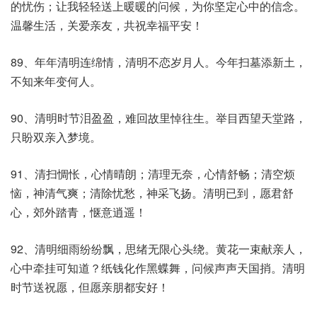
的忧伤；让我轻轻送上暖暖的问候，为你坚定心中的信念。
温馨生活，关爱亲友，共祝幸福平安！
89、年年清明连绵情，清明不恋岁月人。今年扫墓添新土，
不知来年变何人。
90、清明时节泪盈盈，难回故里悼往生。举目西望天堂路，
只盼双亲入梦境。
91、清扫惆怅，心情晴朗；清理无奈，心情舒畅；清空烦
恼，神清气爽；清除忧愁，神采飞扬。清明已到，愿君舒
心，郊外踏青，惬意逍遥！
92、清明细雨纷纷飘，思绪无限心头绕。黄花一束献亲人，
心中牵挂可知道？纸钱化作黑蝶舞，问候声声天国捎。清明
时节送祝愿，但愿亲朋都安好！