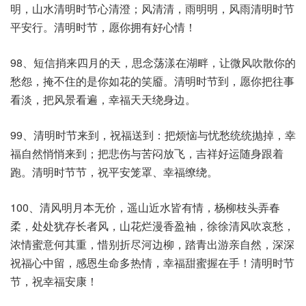
明，山水清明时节心清澄；风清清，雨明明，风雨清明时节
平安行。清明时节，愿你拥有好心情！
98、短信捎来四月的天，思念荡漾在湖畔，让微风吹散你的
愁怨，掩不住的是你如花的笑靥。清明时节到，愿你把往事
看淡，把风景看遍，幸福天天绕身边。
99、清明时节来到，祝福送到：把烦恼与忧愁统统抛掉，幸
福自然悄悄来到；把悲伤与苦闷放飞，吉祥好运随身跟着
跑。清明时节节，祝平安笼罩、幸福缭绕。
100、清风明月本无价，遥山近水皆有情，杨柳枝头弄春
柔，处处犹存长者风，山花烂漫香盈袖，徐徐清风吹哀愁，
浓情蜜意何其重，惜别折尽河边柳，踏青出游亲自然，深深
祝福心中留，感恩生命多热情，幸福甜蜜握在手！清明时节
节，祝幸福安康！