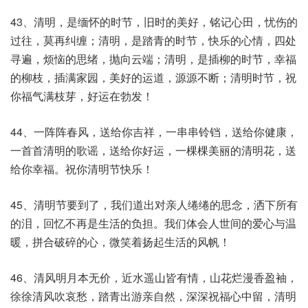
43、清明，是缅怀的时节，旧时的美好，铭记心田，忧伤的
过往，莫再纠缠；清明，是踏青的时节，快乐的心情，四处
寻遍，烦恼的思绪，抛向云端；清明，是插柳的时节，幸福
的柳枝，插满家园，美好的运道，源源不断；清明时节，祝
你福气满枝芽，好运在勃发！
44、一阵阵春风，送给你吉祥，一串串铃铛，送给你健康，
一首首清明的歌谣，送给你好运，一棵棵美丽的清明花，送
给你幸福。祝你清明节快乐！
45、清明节要到了，我们道出对亲人绻绻的思念，洒下所有
的泪，回忆不再是生活的负担。我们体会人世间的爱心与温
暖，拼合破碎的心，微笑着扬起生活的风帆！
46、清风明月本无价，近水遥山皆有情，山花烂漫香盈袖，
徐徐清风吹哀愁，踏青出游亲自然，深深祝福心中留，清明