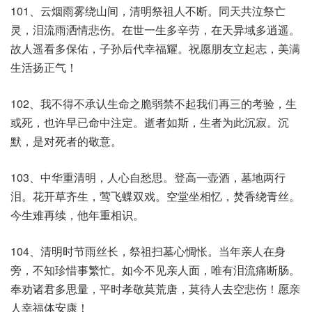
101、云烟雨雾绕山间，清明祭祖人不断。同天共泣祭亡
灵，泪流雨洒情悲伤。在世一生多辛劳，在天异域多逍遥。
故人遥看多保佑，子孙后代幸福耀。祝愿朋友立起志，美满
生活扬正气！
102、我不得不承认生命之脆弱禁不起我们再三的考验，生
或死，也许早已命中注定。逝者如斯，生者为此沉寂。沉
默，是对死者的敬意。
103、中华重清明，人心自愁思。登高一壶酒，墓地两行
泪。花开草齐生，莺飞蝶双戏。空堂坐相忆，焚香绕青丝。
今生难再续，他年重相识。
104、清明时节雨丝长，祭祖扫墓心惆怅。当年亲人在身
旁，不知珍惜事繁忙。如今不见亲人面，唯有泪流痛断肠。
奉劝诸君多思量，平时孝敬莫荒唐，莫待人去空悲伤！愿亲
人幸福体安康！