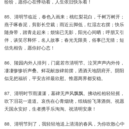
纷纷，愿你心在悸动着，人生依旧快乐着！
85、清明节临近，春色入画来；桃红梨花白，千树万树开；
燕子啄春泥，剪影长空裁；雨近云脚低，红湿左右摆；快乐
随身带，踏青走起来；烦恼已无影，阳光心间晒；呼朋又引
伴，谈笑尽释怀，名人故事；春光无限美，俗事已无猜；短
信先相告，愿你好心态！
86、陵园内外人排列，门庭若市清明节。泣哭声声内外传，
凄凄惨惨祈声叠。鲜花献放碑前摆，洒酒天地阴府开。阴阳
似见把福祈，平安吉祥最欣慰。惟愿两界都安稳。
87、清明时节雨潇潇，墓碑无声风飘飘。拂动松柏轻轻摇，
吹下泪花一道道。哀伤在心青烟绕，纸钱纷飞薄酒倒。祝愿
天国永安好，生者携手乐淘淘。祝清明安康！
88、清明节到了，我轻轻地送上清清的春风，为你吹散心中