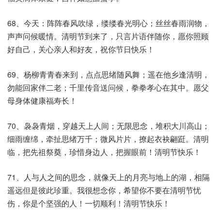
68、今天：阵阵春风吹绿，缕缕春光明心；丝丝春雨润物，
声声问候暖情。清明节到来了，只言片语伴随你，愿你照顾
好自己，关心亲人和好友，祝你节日快乐！
69、杨柳青青春来到，点点思绪随风舞；遥在他乡逢清明，
勿能回家伴二老；千里传音送问候，拳拳孝心在其中。愿父
母身体健康福寿长！
70、袅袅青烟，穿越天上人间；无限思念，堆积大川高山；
细雨缠绵，牵扯思绪万千；微风片片，撩起衣袂翩跹。清明
临，把先祖祭奠，珍惜身边人，把握眼前！清明节快乐！
71、人与人之间的思念，就像天上的月亮与地上的湖，相隔
遥远但是彼此珍重。我很想念你，希望你不要在清明节忧
伤，你是个坚强的人！一切顺利！清明节快乐！