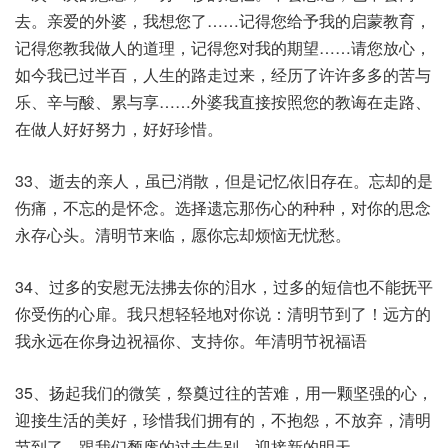
去。亲爱的外婆，我想您了……记得您给予我的启蒙教育，
记得您教我做人的道理，记得您对我的期望……请您放心，
如今我已过半百，人生的路走过来，经历了许许多多的苦与
乐、辛与酸、累与享……外婆我直接按照您的教诲在走路、
在做人好好努力，好好珍惜。
33、逝去的亲人，虽已消散，但是记忆依旧存在。忘却的是
伤痛，不忘的是怀念。选择遗忘那伤心的种种，对你的思念
永存心头。清明节来临，愿你忘却烦恼无忧愁。
34、过多的安慰无法拂去你的泪水，过多的短信也不能抚平
你受伤的心扉。我只想轻轻地对你说：清明节到了！远方的
我永远在你身边祝福你、支持你。年清明节祝福语
35、扬起我们的微笑，祭奠过往的苦难，用一颗坚强的心，
迎接生活的美好，珍惜我们拥有的，不抱怨，不放弃，清明
节到了，跟我们颓废的过去告别，迎接新的明天。