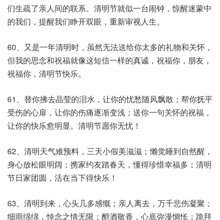
们生疏了亲人间的联系。清明节就似一台闹钟，惊醒迷蒙中
的我们，提醒我们睁开双眼，重新审视人生。
60、又是一年清明时，虽然无法送给你太多的礼物和关怀，
但我的思念和祝福就像这短信一样的真诚，祝福你，朋友，
祝福你，清明节快乐。
61、替你拂去晶莹的泪水，让你的忧愁随风飘散；帮你抚平
受伤的心扉，让你的伤痛逐渐变浅；送你一句关怀的祝福，
让你的快乐愈明显。清明节愿你无忧！
62、清明天气难预料，三天小假美滋滋；懒觉睡到自然醒，
身心放松眼明阔；携家约友踏春天，懂得珍惜幸福多；清明
节日家团圆，活在当下得快乐！
63、清明到来，心头几多感慨；亲人离去，万千悲伤凝聚；
细雨绵绵，悼念之情无限；酹酒敬香，心底弥漫惆怅；跪拜