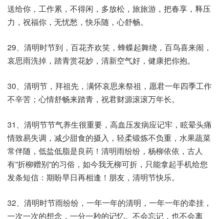
送给你，工作累，不得闲，多放松，旅旅游，把春享，释压
力，祝福你，无忧愁，快乐随，心舒畅。
29、清明时节到，百花齐欢笑，蜂蝶起舞绕，百鸟喜来闹，
哀思雨洗掉，踏青赏花妙，清新空气好，健康把你抱。
30、清明节，拜祖先，满怀哀思来祭祖，愿君一年四季工作
不辛苦；心情舒畅来踏青，祝君财源滚滚万年长。
31、清明节节气养生很重要，高血压发病应记牢，眩晕头痛
情致易失调，减少甜食的摄入，轻柔锻炼不负重，水果蔬菜
常伴随，低盐低脂是良药！清明雨纷纷，杨柳依依，古人
有”折柳赠别”的习俗，如今我无柳可折，只能拿起手机给您
发条短信：期盼早日再相逢！朋友，清明节快乐。
32、清明时节雨纷纷，一年一年的清明，一年一年的牵挂，
一次一次的想念，一分一秒的记忆。不会忘记，也不会离