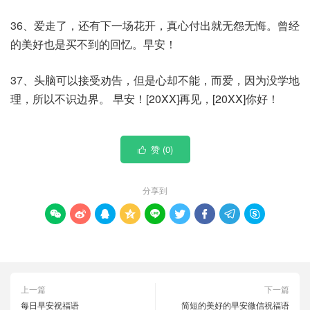
36、爱走了，还有下一场花开，真心付出就无怨无悔。曾经
的美好也是买不到的回忆。早安！
37、头脑可以接受劝告，但是心却不能，而爱，因为没学地
理，所以不识边界。 早安！[20XX]再见，[20XX]你好！
赞 (
0
)

分享到









上一篇
下一篇
每日早安祝福语
简短的美好的早安微信祝福语