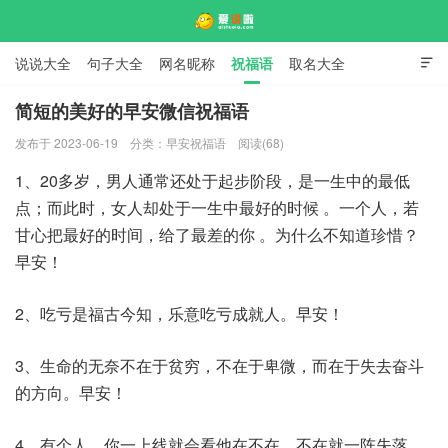
说说大全
句子大全
网名昵称
祝福语
取名大全

标语口号
签名大全
简短的美好的早安微信祝福语
发布于 2023-06-19
分类：
早安祝福语
阅读(68)
爱说啦
1、20多岁，男人通常还处于起步阶段，是一生中的最低
点；而此时，女人却处于一生中最好的时候 。一个人，若
甘心把最好的时间，给了最差的你 。为什么不知道珍惜？
早安！
2、吃亏是福古今知，乐意吃亏成就人。早安！
3、生命的无奈不在于贫穷，不在于卑微，而在于失去奋斗
的方向。早安！
4、有个人，你一上线就会看他在不在，不在就一阵失落，