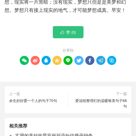
想，现实将一片黑暗；没有现实，梦想只但是是美梦和幻
想。梦想只有接上现实的地气，才可能梦想成真。早安！
赞 (
0
)

分享到









上一篇
下一篇
余生好好爱一个人的句子70句
爱说啦整理灯的温暖唯美句子66
句
相关推荐
实用的美好的早安祝福语短信摘录59条