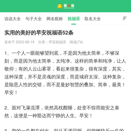
说说大全
句子大全
网名昵称
祝福语
取名大全

标语口号
签名大全
实用的美好的早安祝福语52条
发布于 2023-06-19
分类：
早安祝福语
阅读(74)
爱说啦
1、一个人一眼能够望到底，不是因为他太简单，不够深
刻，而是因为他太简单，太纯净。这样的简单和纯净，让人
敬仰；有的人云山雾罩，看起来很复杂，很有深度，其实，
这种深度，并不是灵魂的深度，而是城府太深。这种复杂，
是险恶人性的交错，而不是曼妙智慧的叠加。简单，最美！
早安！
2、面对飞瀑流潭，依然高枕酣睡，处变不惊而能安之泰
然，这便是一种豁达而宁静的人生。早安！
3、您的一生都在付出，却从不求回报，但能够快乐一生的