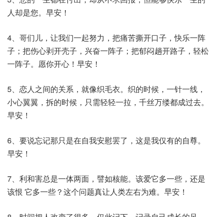
人却是您。早安！
4、哥们儿，让我们一起努力，把痛苦撕开口子，快乐一阵
子；把伤心剥开壳子，兴奋一阵子；把郁闷趟开路子，轻松
一阵子。愿你开心！早安！
5、恋人之间的关系，就像织毛衣。织的时候，一针一线，
小心翼翼，拆的时候，只需轻轻一拉，千丝万缕都成过去。
早安！
6、要说忘记那只是在自我安慰罢了，这是我仅有的自尊。
早安！
7、利和害总是一体两面，譬如核能。该爱它多一些，还是
该恨 它多一些？这个问题真让人类左右为难。早安！
8、时间把人改变了很多，仅此记下，记录自己成长的足