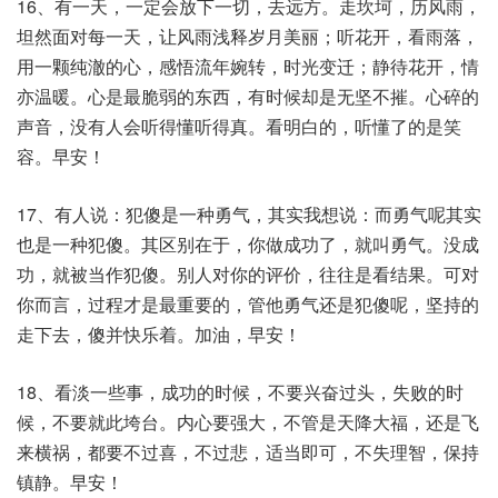
16、有一天，一定会放下一切，去远方。走坎坷，历风雨，
坦然面对每一天，让风雨浅释岁月美丽；听花开，看雨落，
用一颗纯澈的心，感悟流年婉转，时光变迁；静待花开，情
亦温暖。心是最脆弱的东西，有时候却是无坚不摧。心碎的
声音，没有人会听得懂听得真。看明白的，听懂了的是笑
容。早安！
17、有人说：犯傻是一种勇气，其实我想说：而勇气呢其实
也是一种犯傻。其区别在于，你做成功了，就叫勇气。没成
功，就被当作犯傻。别人对你的评价，往往是看结果。可对
你而言，过程才是最重要的，管他勇气还是犯傻呢，坚持的
走下去，傻并快乐着。加油，早安！
18、看淡一些事，成功的时候，不要兴奋过头，失败的时
候，不要就此垮台。内心要强大，不管是天降大福，还是飞
来横祸，都要不过喜，不过悲，适当即可，不失理智，保持
镇静。早安！