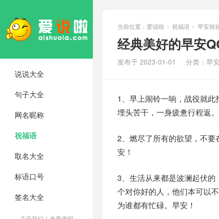
当前位置：
爱说啦
祝福语
早安祝
>
>
经典美好的早安Q
发布于 2023-01-01
分类：
早
说说大全
句子大全
1、早上闹铃一响，战役就此
埋头苦干，一身疲惫行程返
网名昵称
祝福语
2、燃尽了所有的欲望，不要
安！
取名大全
标语口号
3、生活从来都是波澜起伏的
个对你好的人，他们本可以
签名大全
为谁都有忙碌。早安！
关于我们
|
免责声明