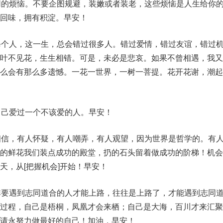
同的烦恼。不要企图规避，装嫩或者装老，这些烦恼是人生给你
回味，拥有积淀。早安！
每个人，这一生，总会错过很多人。错过爱情，错过友谊，错过
，叶不见花，生生相错。可是，未必是悲哀。如果不曾相遇，我又
怎么会有那么多遗憾。一花一世界，一树一菩提。花开花谢，潮起
自己爱过一个不该爱的人。早安！
相信，有人怀疑，有人嘲弄，有人观望，因为世界是哲学的。有
给的鲜花我们装点成功的殿堂，扔的石头留着做成功的阶梯！机会
天，从[把握机会]开始！早安！
非要遇到志同道合的人才能上路，往往是上路了，才能遇到志同
的过程，自己是梧桐，凤凰才会来栖；自己是大海，百川才来汇聚
请永努力做最好的自己！加油，早安！