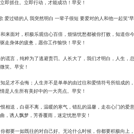
立即抓住。立即行动，才能成功！早安！
多歌 爱过错的人 我突然明白 一辈子很短 要爱对的人和他一起笑”
平和来面对，积极乐观信心百倍，烦恼忧愁都被你打败，知道你
驱走身体的疲惫，愿你工作愉快！早安！
要的谎言，纯粹为了逃避责罚。人长大了，我们才明白，人生，
微笑。早安！
度知足才不会悔；人生并不是单单的由过往和爱情符号所组成的
情是人生所有美好中的一大亮点。早安！
爱恨相送，白昼不离，温暖的寒气，错乱的温馨，走在心门的爱
曲，诱人飘梦，芳香覆雨，迷定忧愁早安！
，你都要一如既往的对自己好。无论什么时候，你都要积极向上