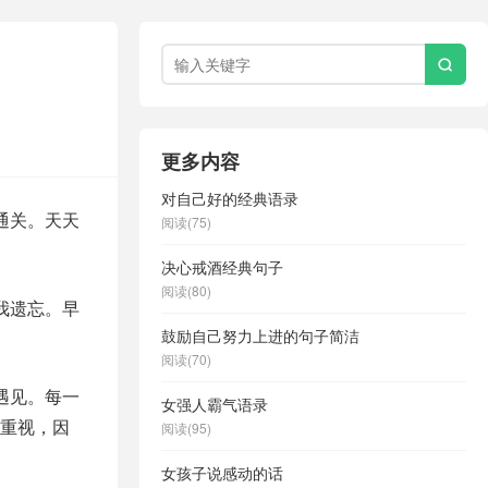

更多内容
对自己好的经典语录
通关。天天
阅读(75)
决心戒酒经典句子
阅读(80)
我遗忘。早
鼓励自己努力上进的句子简洁
阅读(70)
遇见。每一
女强人霸气语录
重视，因
阅读(95)
女孩子说感动的话