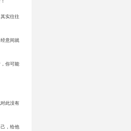
安！
，其实往往
不经意间就
情，你可能
他对此没有
自己，给他