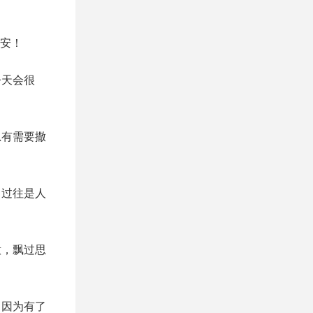
早安！
今天会很
总有需要撒
，过往是人
意，飘过思
，因为有了