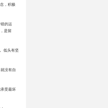
念，积极
，错的运
，是留
， 低头有坚
，就没有自
能承受最坏