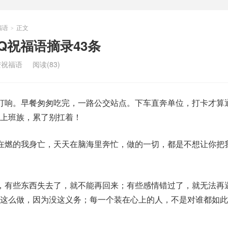
福语
正文
>
Q祝福语摘录43条
安祝福语
阅读(83)
打响。早餐匆匆吃完，一路公交站点。下车直奔单位，打卡才算
。上班族，累了别扛着！
在燃的我身亡，天天在脑海里奔忙，做的一切，都是不想让你把
，有些东西失去了，就不能再回来；有些感情错过了，就无法再
不这么做，因为没这义务；每一个装在心上的人，不是对谁都如此