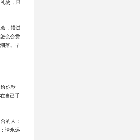
的礼物，只
机会，错过
怎么会爱
潮落。早
人给你献
在自己手
道合的人；
；请永远