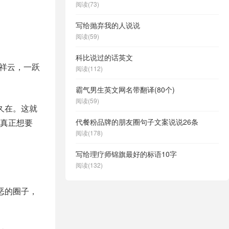
阅读(73)
写给抛弃我的人说说
阅读(59)
科比说过的话英文
祥云，一跃
阅读(112)
霸气男生英文网名带翻译(80个)
阅读(59)
久在。这就
真正想要
代餐粉品牌的朋友圈句子文案说说26条
阅读(178)
写给理疗师锦旗最好的标语10字
阅读(132)
恶的圈子，