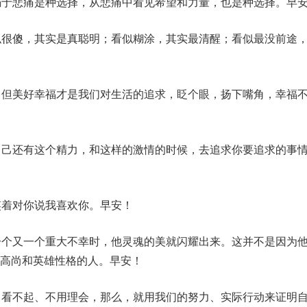
溺于悲痛是种选择，从悲痛中看见希望和力量，也是种选择。早
似很傻，其实是真聪明；看似糊涂，其实最清醒；看似最没前途
，但美好幸福才是我们对生活的追求，眨个眼，扬下嘴角，幸福
自己还有这个精力，和这样的激情的时候，去追求你要追求的事
笑着对你说我喜欢你。早安！
一个又一个重大不幸时，他灵魂的美就闪耀出来。这并不是因为
高尚和英雄性格的人。早安！
、看不起、不用理会，那么，就用我们的努力、实际行动来证明