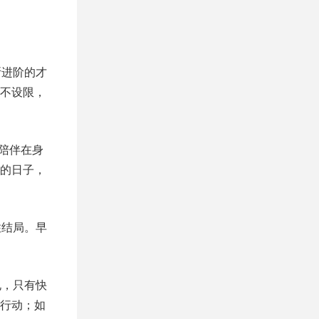
断进阶的才
不设限，
陪伴在身
的日子，
住结局。早
电，只有快
行动；如