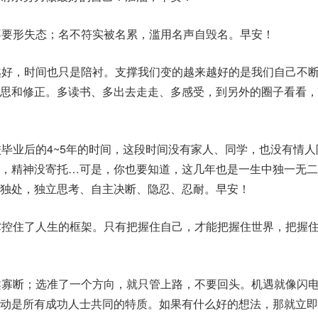
不要形失态；名不符实被名累，滥用名声自毁名。早安！
越好，时间也只是陪衬。支撑我们变的越来越好的是我们自己不
反思和修正。多读书、多出去走走、多感受，到另外的圈子看看，
校毕业后的4~5年的时间，这段时间没有家人、同学，也没有情人
发，精神没寄托…可是，你也要知道，这几年也是一生中独一无二
独处，独立思考、自主决断、隐忍、忍耐。早安！
掌控住了人生的框架。只有把握住自己，才能把握住世界，把握
柔寡断；选准了一个方向，就只管上路，不要回头。机遇就像闪
行动是所有成功人士共同的特质。如果有什么好的想法，那就立即