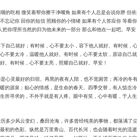
虎咽的吃相 微笑着帮你擦干净嘴角 如果有个人总是会说你胖 但
不忘记你 回你的短信 照顾你的小情绪 如果有个人答应你 等着
个人把你理所当然的归为他未来的一部分 那么和他在一起吧。早安
容下自己就好；有时候，心不要太小，容下他人就好。有时候，
，心不要太冷，温暖他人就好。有时候，心不要太软，原谅自己就
好。有时候，心不要太亮，照耀自己就好。早安！
却是心灵最好的归宿。再黑的夜有人陪，也不觉困苦；再冷的冬
温暖的源泉；贴心的情感，是生命的春天。四季交替，有人惦念冷
一生所寻求的，不外乎就是有人疼。眼中有笑，心中有暖，于人生
经历多少风云变幻，桑田沧海，许多曾经纯美的事物，都落满了
到最初的色彩。纵然是万里青山、百代长河，也会随着时光的流逝