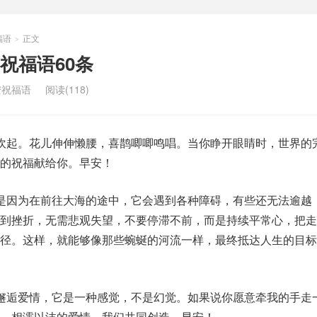
福语
正文
>
祝福语60条
安祝福语
阅读(118)
吹起。花儿伸伸懒腰，喜鹊唧唧鸣唱。当你睁开眼睛时，世界的
美的祝福献给你。早安！
是因为在前往大海的途中，它会遇到各种障碍，有些还无法逾越
遇到挫折，无需悲观失望，不要停滞不前，而是持续平常心，把走
径。这样，就能够像那些蜿蜒的河流一样，最终抵达人生的目标
邂逅爱情，它是一种感觉，不是幻觉。如果说你愿意牵我的手走
。相濡以沫的爱情，我们共同创造。早安！