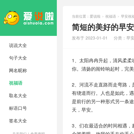
当前位置：
爱说啦
祝福语
早安祝
>
>
简短的美好的早安
发布于 2023-01-01
分类：
早
说说大全
句子大全
1、太阳冉冉升起，清风柔柔
你。清扬的闹铃响起时，完
网名昵称
祝福语
2、河流不走直路而走弯路，
有绕道而行。人也是如此，
取名大全
是前行的另一种形式另一条途
标语口号
天，早安。
签名大全
3、们在最适合的时间相遇，
会闭着眼，放我的手在你手心
关于我们
|
免责声明