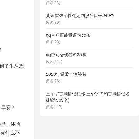
阅读(53)
黄金首饰个性化定制服务口号249个
阅读(93)
qq空间正能量语句55条
阅读(73)
！
qq空间悲伤签名85条
阅读(117)
到了生活想
2023年温柔个性签名
阅读(76)
三个字古风情侣昵称 三个字简约古风情侣名
(精选303个)
。早安！
阅读(117)
选择，体验
有什么不