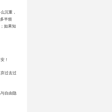
多么沉重，
多半烦
；如果知
早安！
放弃过去过
福与自由隐