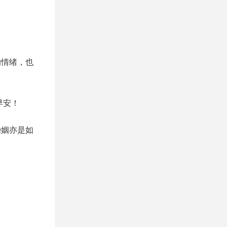
的情绪，也
早安！
婚姻亦是如