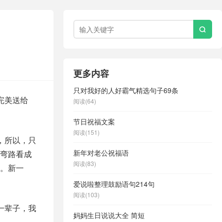

更多内容
只对我好的人好霸气精选句子69条
完美送给
阅读(64)
节日祝福文案
阅读(151)
，所以，只
新年对老公祝福语
弯路看成
阅读(83)
。新一
爱说啦整理鼓励语句214句
阅读(103)
一辈子，我
妈妈生日说说大全 简短