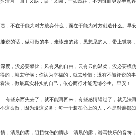
剪清月，圆了又缺，缺了又圆，一如既往，不为谁而更改半点容
可贵，不在于能为对方放弃什么，而在于能为对方创造什么。早
说能说的话，做可做的事，走该走的路，见想见的人，带上微笑
的深度，没必要攀比；风有风的自由，云有云的温柔，没必要模
值得的，就去守候；你认为幸福的，就去珍惜；没有不被评说的事
看法，做最真实朴实的自己，依心而行才能无憾今生。早安！
的，有些东西失去了，就不能再回来；有些感情错过了，就无法
以不这么做，因为没这义务；每一个装在心上的人，不是对谁都如
心情；清晨的雾，阻挡忧伤的脚步；清晨的露，谱写快乐的音符