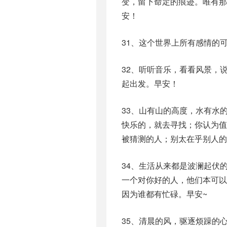
变，留下命定的痕迹。唯有那
安！
31、这个世界上所有感情的
32、听听音乐，看看风景，
起出发。早安！
33、山有山的高度，水有水
快乐的，就去寻找；你认为
被猜测的人；别太在乎别人的
34、生活从来都是波澜起伏
一个对你好的人，他们本可
因为谁都有忙碌。早安~
35、清晨的风，驱逐烦躁的