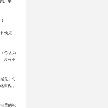
颜。早
安！
，和快乐一
仿；你认为
，没有不
再遇见。每
此重视，
；清晨的祝