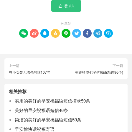
赞 (
0
)

分享到









上一篇
下一篇
夸小女婴儿漂亮的话107句
英雄联盟七字伤感id(精选96个)
相关推荐
实用的美好的早安祝福语短信摘录59条
美好的早安祝福语短信46条
简洁的美好的早安祝福语短信59条
早安愉快话祝福寄语