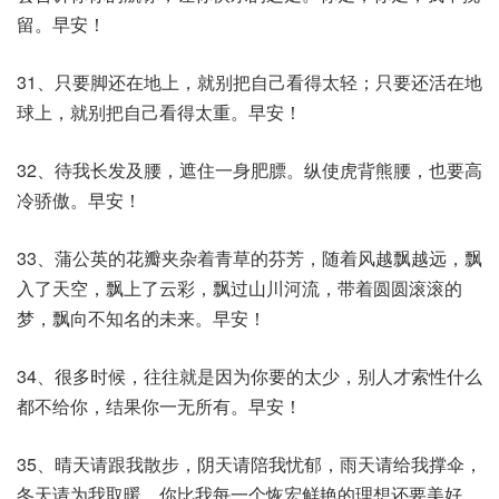
留。早安！
31、只要脚还在地上，就别把自己看得太轻；只要还活在地
球上，就别把自己看得太重。早安！
32、待我长发及腰，遮住一身肥膘。纵使虎背熊腰，也要高
冷骄傲。早安！
33、蒲公英的花瓣夹杂着青草的芬芳，随着风越飘越远，飘
入了天空，飘上了云彩，飘过山川河流，带着圆圆滚滚的
梦，飘向不知名的未来。早安！
34、很多时候，往往就是因为你要的太少，别人才索性什么
都不给你，结果你一无所有。早安！
35、晴天请跟我散步，阴天请陪我忧郁，雨天请给我撑伞，
冬天请为我取暖。你比我每一个恢宏鲜艳的理想还要美好，