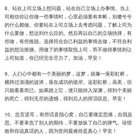
8、站在上司立场上想问题，站在自己立场上办事情。当上
司相信你让你做一些事情时，心里必须要有本帐，别傻兮兮
的什么都做。你要站在上司立场上去考虑问题，了解上司为
什么要做，想达到什么目的。然后再以自己的立场抉择，有
些做，有些推脱。选择符合自己利益的事情去做，不符合利
益的想法推搪。用做了的事情取悦上司，而不做得事情则让
上司知道，你已经完全尽力了。加油，早安！
9、人们心中都有一个美丽的梦，这梦，就像一座彩虹桥，
横跨过汹涌的波涛，落在成功的彼岸。这彩虹桥，虽美，但
只能看看而已。如果踏上它，便只能掉入深渊，得到个美丽
的死亡，得到无尽的遗憾，得到后人的挥泪叹息。早安！
10、忠言逆耳，有些话直指心窝，自己要痛定思痛，自我反
思。不要辜负了别人的期待，不要放纵了自己的脾气。珍惜
敢和你说真话的人，因为世间最难得是真心！早安！