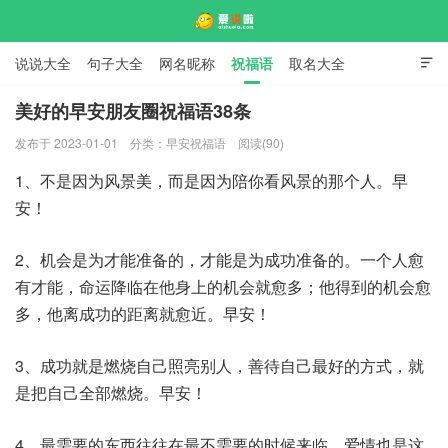
说说大全
句子大全
网名昵称
祝福语
取名大全

标语口号
签名大全
美好的早安朋友圈祝福语38条
发布于 2023-01-01
分类：
早安祝福语
阅读(90)
爱说啦
1、不是因为风景美，而是因为陪你看风景的那个人。早
安！
2、机会是为才能准备的，才能是为成功准备的。一个人愈
有才能，命运降临在他身上的机会就愈多；他得到的机会愈
多，他离成功的距离就愈近。早安！
3、成功就是燃烧自己照亮别人，善待自己最好的方式，就
是把自己全部燃烧。早安！
4、最需要的东西往往在最不需要的时候来临。爱情也是这