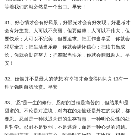
等着我们的就必然是一个出口。早安！
31、好心情才会有好风景，好眼光才会有好发现，好思考才
会有好主意。人可以不美丽，但要健康；人可以不伟大，但
要快乐；人可以不完美，但要追求。把工作当享受，你就会
竭尽全力；把生活当乐趣，你就会满怀信心；把读书当成
长，你就会勤奋努力；把奉献当快乐，你就会慷慨助人。早
安！
32、婚姻并不是最大的梦想 有幸福才会变得闪闪亮 也有一
种坚强叫自我欣赏。早安！
33、”忍”是一生的修行。忍耐的过程是痛苦的，但结果却是
甜蜜的。不论是对逆境，对内在的烦恼还是外在的灾祸，都
要忍。忍耐是一种以退为进的生存智慧，一种明心见性的处
世哲学。忍耐不是软弱，不是逃避，而是一种心灵的超越。
吃亏能养德，忍耐能养心。吃亏时不计较，不比较，想得