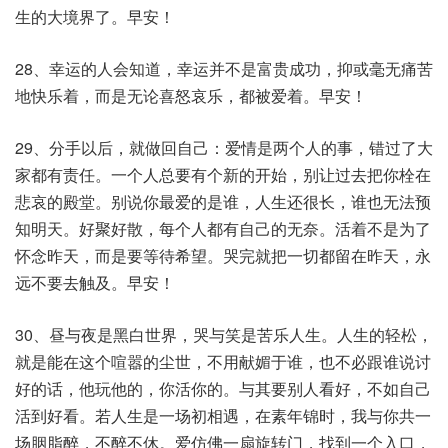
生的大境界了。早安！
28、幸运的人会知道，幸运并不是富贵成功，抑或毫无痛苦
地快乐着，而是无论喜怒哀乐，都被爱着。早安！
29、分手以后，就做回自己：爱情是两个人的事，错过了大
家都有责任。一个人总要有个新的开始，别让过去把你栓在
悲哀的殿堂。别说你最爱的是谁，人生还很长，谁也无法预
知明天。好聚好散，每个人都有自己的无奈。活着不是为了
怀念昨天，而是要等待希望。哭完就把一切都留在昨天，永
远不要去触及。早安！
30、昼与夜是黑白世界，哭与笑是苦乐人生。人生的轻松，
就是能在这个喧嚣的尘世，不用献媚于谁，也不必跟谁说讨
好的话，他玩他的，你活你的。与其要别人看好，不如自己
活到好看。若人生是一场初相遇，在素年锦时，我与你共一
场胭脂醉，不醉不休。爱仿佛一扇旋转门，找到一个入口，