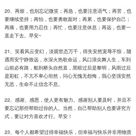
20、再烦，也别忘记微笑；再急，也要注意语气；再苦，也
要继续坚持；再怕，也要勇敢面对；再累，也要保护自己；
再痛，也要用力忍住；再忙，也要注意休息；再远，也要一
直走下去。早安~
21、笑看风云变幻，淡观世态万千，得失安然宠辱不惊，随
遇而安宁静致远，水深火热歌命运，风口浪尖舞人生，车到
山前必有路，船到桥头自然直，黑暗过后是黎明，风雨过后
是彩虹，不亢不卑心坦然，问心无愧无怨悔，我心坚强安然
无恙，生命不止信念不息。
22、感谢、感恩，使人更有魅力。感谢别人要及时，并且不
要忘记那些帮助过你的人。当然，自己帮助别人也要讲究方
式，要让对方喜欢才行。早安！
23、每个人都希望过得幸福快乐，但幸福与快乐并非用物质