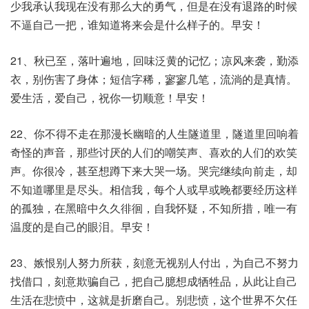
少我承认我现在没有那么大的勇气，但是在没有退路的时候
不逼自己一把，谁知道将来会是什么样子的。早安！
21、秋已至，落叶遍地，回味泛黄的记忆；凉风来袭，勤添
衣，别伤害了身体；短信字稀，寥寥几笔，流淌的是真情。
爱生活，爱自己，祝你一切顺意！早安！
22、你不得不走在那漫长幽暗的人生隧道里，隧道里回响着
奇怪的声音，那些讨厌的人们的嘲笑声、喜欢的人们的欢笑
声。你很冷，甚至想蹲下来大哭一场。哭完继续向前走，却
不知道哪里是尽头。相信我，每个人或早或晚都要经历这样
的孤独，在黑暗中久久徘徊，自我怀疑，不知所措，唯一有
温度的是自己的眼泪。早安！
23、嫉恨别人努力所获，刻意无视别人付出，为自己不努力
找借口，刻意欺骗自己，把自己臆想成牺牲品，从此让自己
生活在悲愤中，这就是折磨自己。别悲愤，这个世界不欠任