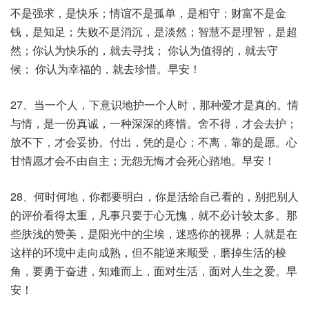
不是强求，是快乐；情谊不是孤单，是相守；财富不是金
钱，是知足；失败不是消沉，是淡然；智慧不是理智，是超
然；你认为快乐的，就去寻找； 你认为值得的，就去守
候； 你认为幸福的，就去珍惜。早安！
27、当一个人，下意识地护一个人时，那种爱才是真的。情
与情，是一份真诚，一种深深的疼惜。舍不得，才会去护；
放不下，才会妥协。付出，凭的是心；不离，靠的是愿。心
甘情愿才会不由自主；无怨无悔才会死心踏地。早安！
28、何时何地，你都要明白，你是活给自己看的，别把别人
的评价看得太重，凡事只要于心无愧，就不必计较太多。那
些肤浅的赞美，是阳光中的尘埃，迷惑你的视界；人就是在
这样的环境中走向成熟，但不能逆来顺受，磨掉生活的梭
角，要勇于奋进，知难而上，面对生活，面对人生之爱。早
安！