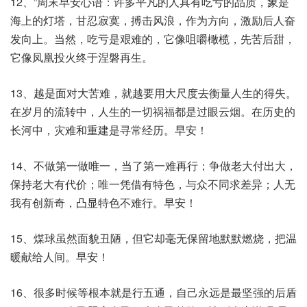
12、”周末早安心语：许多平凡的人具有吃亏的品质，象是
海上的灯塔，甘忍寂寞，搏击风浪，作为方向，激励后人奋
发向上。当然，吃亏是艰难的，它像咀嚼橄榄，先苦后甜，
它像凤凰投火终于涅磐再生。
13、越是面对大苦难，就越要用大尺度去衡量人生的得失。
在岁月的流转中，人生的一切祸福都是过眼云烟。在历史的
长河中，灾难和重建是寻常经历。早安！
14、不做第一做唯一，当了第一难再行；争做老大付出大，
保持老大有代价；唯一凭借有特色，与众不同求差异；人无
我有创新奇，凸显特色不难行。早安！
15、煤球虽然面貌丑陋，但它却毫无保留地默默燃烧，把温
暖献给人间。早安！
16、很多时候等根本就是行五通，自己永远是最坚强的后盾