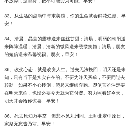
不放弃而是坚持，把不可能变为可能。早安！
33、从生活的点滴中寻求美感，你的生命就会鲜花烂漫。早
安！
34、清晨，晶莹的露珠送来丝丝甘甜；清晨，明丽的朝阳送
来阵阵温暖；清晨，清新的微风送来缕缕笑颜；清晨，朋友
的短信送来温馨祝福。朋友，早安！
35、改变心态，就是改变人生。过去无法挽回，明天还是未
知，只有当下是实实在在的。不要为昨天买单，不要同过去
较劲，如果不小心摔倒，爬起来继续奔跑。即使苦难注定要
在明天来临，也没必要今天就为它付费。努力照看好今天，
明天才会给你惊喜。早安！
36、死去原知万事空，但悲不见九州同。王师北定中原日，
家祭无忘告乃翁。早安！