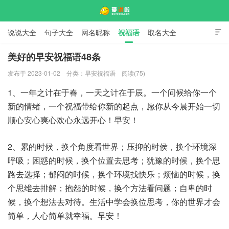
说说大全
句子大全
网名昵称
祝福语
取名大全

标语口号
签名大全
美好的早安祝福语48条
发布于 2023-01-02
分类：
早安祝福语
阅读(75)
爱说啦
1、一年之计在于春，一天之计在于辰。一个问候给你一个
新的情绪，一个祝福带给你新的起点，愿你从今晨开始一切
顺心安心爽心欢心永远开心！早安！
2、累的时候，换个角度看世界；压抑的时侯，换个环境深
呼吸；困惑的时候，换个位置去思考；犹豫的时候，换个思
路去选择；郁闷的时候，换个环境找快乐；烦恼的时候，换
个思维去排解；抱怨的时候，换个方法看问题；自卑的时
候，换个想法去对待。生活中学会换位思考，你的世界才会
简单，人心简单就幸福。早安！