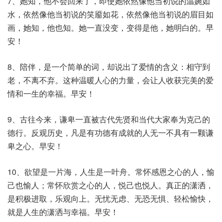
7、她知，他不会回来了，即使她依然像他当初说的温婉如
水，依然像他当初说的笑靥如花，依然像他当初说的眉目如
画，她知，他也知。她一直没变，变得是他，她明白的。早
安！
8、陪伴，是一个简单的词，却说出了爱情的含义：相守到
老，不离不弃。这种温暖人心的力量，会让人收获完美的爱
情和一生的幸福。早安！
9、古往今来，谦卑一直被古代先贤和当代大家奉为克己的
德行。反观历史，凡是有功德有成就的人无一不具有一颗谦
卑之心。早安！
10、欲望是一片海，人生是一叶舟。常怀感恩之心的人，愉
己也愉人；常怀欣赏之心的人，悦己也悦人。真正的潇洒，
是积极进取，乐观向上。无忧无虑、无恐无惧、轻松愉快，
就是人生的潇洒与幸福。早安！