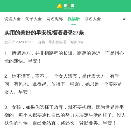
说说大全
句子大全
网名昵称
祝福语
取名大全

标语口号
签名大全
实用的美好的早安祝福语语录27条
发布于 2023-01-02
分类：
早安祝福语
阅读(86)
爱说啦
1、所谓远方，并非指路程的长短、距离的远近，而是指心
念的迷悟。早安！
2、她不漂亮，不不，一个女人漂亮，是代表大方、有学
问、有见地、拿得起、放得下、够t洒，她只是一个美丽的
女人。早安！
3、女孩，如果你选择了放弃，就不要抱怨。因为世界是平
衡的，每个人都要通过自己的努力去决定生活的样子。没人
扶你的时候，自己要站直，路还长，背影要美。早安！