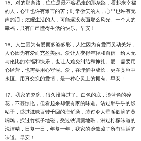
15、对的那条路，往往是最不容易走的那条路，看起来幸福
的人，心里也许有难言的苦；时常微笑的人，心里也许有无
声的泪；炫耀生活的人，可能远没表面那么风光。一个人的
幸福，只有自己懂得生活的快乐。早安！
16、人生因为有爱而多姿多彩，人性因为有爱而灵动美好，
人心因为有爱而充盈美丽。爱让人变得年轻和自信，给人无
与伦比的幸福和快乐，也让人难免纠结和挣扎。爱，需要用
心经营，也需要用心守候。爱，在理解中成长，更在宽容中
永恒。用真交换的爱情，是一种心灵上的拥有。早安！
17、我家的瓷碗，很久没换过了。白色的底，淡蓝色的碎
花，不甚惊艳，但看起来却很有家的味道。沾过胖乎乎的饭
粘子，盛过滋味百转千回的海鲜汤，装过令人垂涎欲滴的黄
焖鸡，挨过竹筷子地碰，受过铁调羹地敲，淋过柠檬味道的
洗洁精，日复一日，年复一年，我家的碗敛藏了所有生活的
味道。早安！