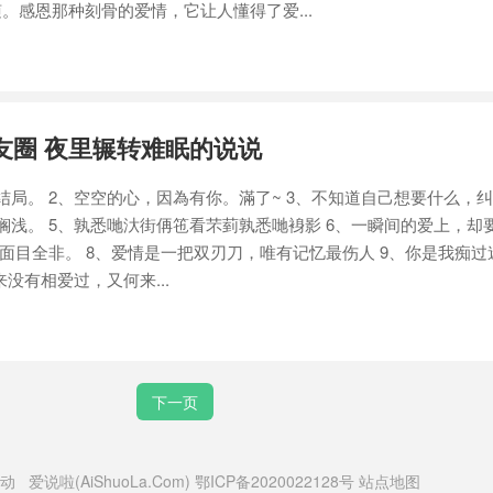
。感恩那种刻骨的爱情，它让人懂得了爱...
友圈 夜里辗转难眠的说说
。 2、空空的心，因為有你。滿了~ 3、不知道自己想要什么，
搁浅。 5、孰悉哋汏街侢竾看芣菿孰悉哋裑影 6、一瞬间的爱上，却
情面目全非。 8、爱情是一把双刃刀，唯有记忆最伤人 9、你是我痴
没有相爱过，又何来...
下一页
动 爱说啦(AiShuoLa.Com)
鄂ICP备2020022128号
站点地图