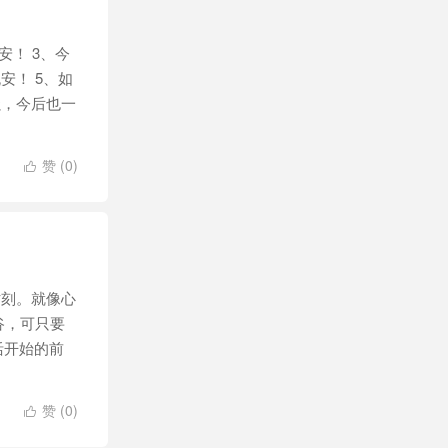
！ 3、今
安！ 5、如
强，今后也一
赞 (
0
)

刻。就像心
谷，可只要
活开始的前
赞 (
0
)
