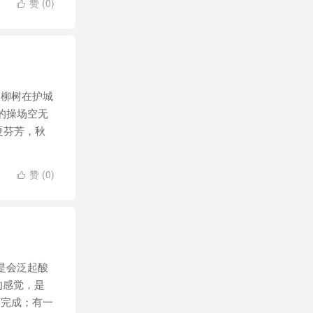
赞 (
0
)

柳树在护城
的操场空无
夏芬芳，秋
赞 (
0
)

是会泛起酸
的感觉，是
下完成；有一