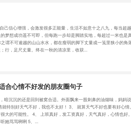
自己信心增强，会激发很多正能量，生活不如意十之八九，每当超越
人的梦想成功遥不可即，但每跑一步却是脚踏实地，每超过一米也是
被称之谓不可逾越的山山水水，都在瘦弱的脚下丈量成一笺里狭小的角
；行，足尺丈量。终在一秋的清凉里，收获...
 适合心情不好发的朋友圈句子
，暗沉沉的还是回到被窝合适。外面飘来一股刺鼻的油烟味，妈妈说
心情就特别好天气不好，我也不太好！ 3、 就算天气不好也要有好心情
很大的可能性。 4、 上班真好，发工资真好，天气真好，心情也好
她骂骂咧咧 5、...