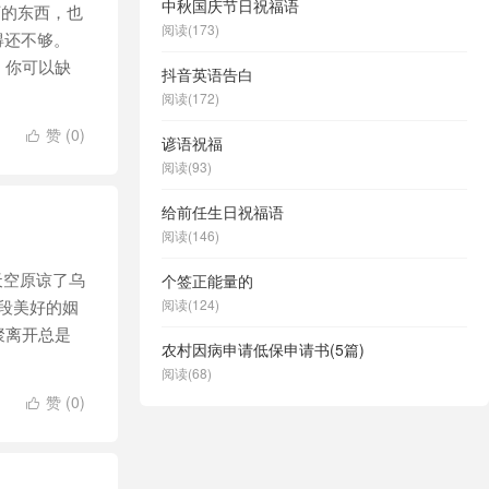
中秋国庆节日祝福语
的东西，也
阅读(173)
得还不够。
：你可以缺
抖音英语告白
阅读(172)
赞 (
0
)

谚语祝福
阅读(93)
给前任生日祝福语
阅读(146)
天空原谅了乌
个签正能量的
段美好的姻
阅读(124)
聚离开总是
农村因病申请低保申请书(5篇)
阅读(68)
赞 (
0
)
