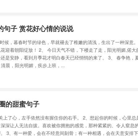
的句子 赏花好心情的说说
时候，暮春时节的绿色，早就褪去了稚嫩的清浅，生出了一种深意。
花迎着朝阳绽放！ 2、 今日天气不错，下楼走了走，阳光明媚,偌大
还是安静，看到月季花才明白春天已经悄悄的来了。 3、 春争艳，
，清晨，阳光明媚，疾步上班，...
友圈的甜蜜句子
上了心，左手依然没有握住你的右手。 2、想起你的时候，心里总
，深深让人无法自拔。喜欢被你拥抱的感觉，那种紧紧的、令人窒息
。 3、有一种爱，会在不经意间刻骨；有一种相遇，会在天意安排