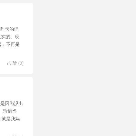
昨天的记
真实的。晚
落，不再是
赞 (
0
)

是因为没出
。珍惜当
。就是我妈