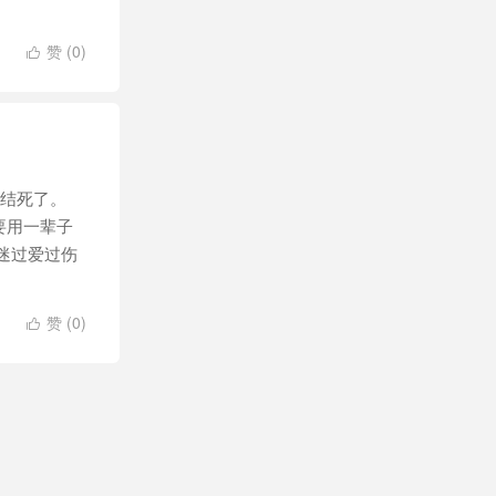
赞 (
0
)

纠结死了。
要用一辈子
过迷过爱过伤
赞 (
0
)
