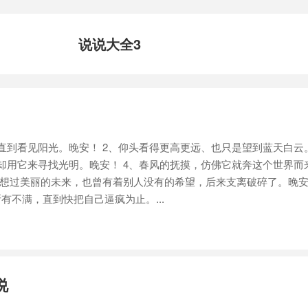
说说大全3
到看见阳光。晚安！ 2、仰头看得更高更远、也只是望到蓝天白云
却用它来寻找光明。晚安！ 4、春风的抚摸，仿佛它就奔这个世界而
幻想过美丽的未来，也曾有着别人没有的希望，后来支离破碎了。晚安
有不满，直到快把自己逼疯为止。...
说