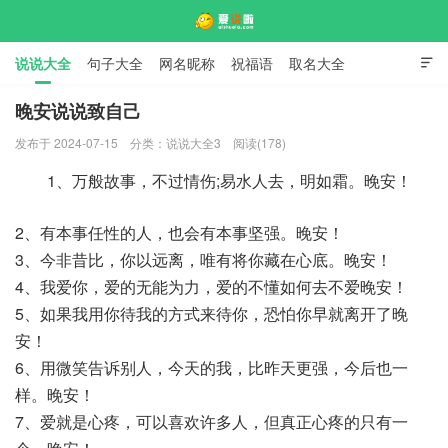
说说大全
句子大全
网名昵称
祝福语
取名大全

标语口号
签名大全
晚安说说致自己
发布于 2024-07-15
分类：
说说大全3
阅读(178)
爱说啦
1、万般故事，不过情伤;易水人去，明如霜。晚安！
2、有本事任性的人，也会有本事坚强。晚安！
3、今非昔比，你以远离，唯有将你藏在心底。晚安！
4、我爱你，爱的无能为力，爱的不懂如何去不爱晚安！
5、如果我用你待我的方式来待你，恐怕你早就离开了晚
安！
6、用微笑告诉别人，今天的我，比昨天更强，今后也一
样。晚安！
7、爱就是心疼，可以喜欢许多人，但真正心疼的只有一