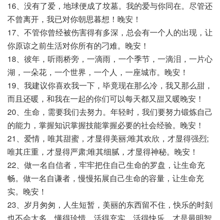
16、没有了爱，地球便成了坟墓。我的爱与你同在。尽管还
不曾离开，我已对你朝思暮想！晚安！
17、不管你曾经被伤害得有多深，总会有一个人的出现，让
你原谅之前生活对你所有的刁难。晚安！
18、彼年，听雨桥旁，一滴雨，一个季节，一滴泪，一片心
湖，一朵花，一个世界，一个人，一座城市。晚安！
19、我建议你喜欢我一下，毕竟现在那么冷，我又那么甜，
而且还暖，和我在一起的你们可以每天都又甜又暖晚安！
20、生命，需要我们去努力。年轻时，我们要努力锻炼自己
的能力，掌握知识掌握技能掌握必要的社会经验。晚安！
21、爱情，唯其甜蜜，才显得美丽;唯其欢欣，才显得强烈;
唯其庄重，才显得严肃;唯其细腻，才显得神秘。晚安！
22、做一名自信者，牢牢把住自己生命的罗盘，让生命充
畅。做一名自谦者，慢慢拓展自己生命的容量，让生命充
实。晚安！
23、岁月匆匆，人生短暂，美丽的东西留不住，快乐的时刻
也不会太多，懂得珍惜，活得充实，活得快乐，才是最明智