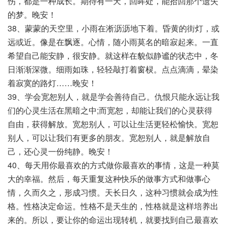
伤，都是一种成长。期待有一天，回眸处，能拾回那个遗失
的梦。晚安！
38、蒙蒙的天空里，小雨在淅沥沥地下着。昏黄的街灯，或
远或近。像是在飘逐。心情，随小雨莫名的暗寂起来。一直
希望自己能安静，很安静。就这样在貌似静谧的状态中，冬
日渐渐深微。细雨如珠，轻轻敲打着窗棂。点点滴滴，晕染
着寂寞的路灯……晚安！
39、学会宽恕别人，就是学会善待自己。仇恨只能永远让我
们的心灵生活在黑暗之中;而宽恕，却能让我们的心灵获得
自由，获得解放。宽恕别人，可以让生活更轻松愉快。宽恕
别人，可以让我们有更多的朋友。宽恕别人，就是解放自
己，还心灵一份纯静。晚安！
40、每天用你最喜欢的方式做你最喜欢的事情，这是一种莫
大的幸福。然后，每天重复这种快乐的做事方式和做事心
情，久而久之，形成习惯。天长日久，这种习惯就会成为性
格。性格决定命运。性格不是天生的，性格就是这样培养出
来的。所以，要让你的命运出现转机，就要找到自己最喜欢