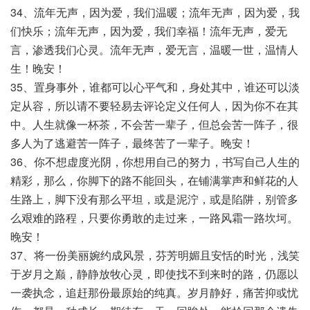
34、流年无声，因为爱，我们温暖；流年无声，因为爱，我
们快乐；流年无声，因为爱，我们幸福！流年无声，爱无
言，渗透我们心灵。流年无声，爱无言，温暖一世，温情人
生！晚安！
35、置身事外，谁都可以心平气和，身处其中，谁还可以淡
定从容，所以请不要轻易去评论定义任何人，因为你不在其
中。人生就像一杯茶，不会苦一辈子，但总会苦一阵子，很
多人为了逃避苦一阵子，最终苦了一辈子。晚安！
36、你不想虚度光阴，你想用自己的努力，书写自己人生的
精彩，那么，你脚下的路不能回头，在铺满掌声和鲜花的人
生路上，脚下没有那么平坦，或是泥泞，或是陷阱，别管多
么艰难的路程，只要你勇敢的走过来，一路风霜一路坎坷。
晚安！
37、将一份美丽婉约成风景，芬芳明媚且安恬的时光，浅笑
于岁月之巅，静静放牧心灵，即使找不到来时的路，仍愿以
一袭执念，追赶那份最原始的纯真。岁月静好，痛苦抑或忧