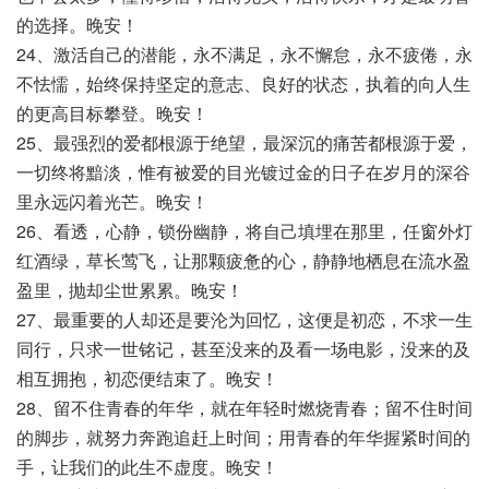
的选择。晚安！
24、激活自己的潜能，永不满足，永不懈怠，永不疲倦，永
不怯懦，始终保持坚定的意志、良好的状态，执着的向人生
的更高目标攀登。晚安！
25、最强烈的爱都根源于绝望，最深沉的痛苦都根源于爱，
一切终将黯淡，惟有被爱的目光镀过金的日子在岁月的深谷
里永远闪着光芒。晚安！
26、看透，心静，锁份幽静，将自己填埋在那里，任窗外灯
红酒绿，草长莺飞，让那颗疲惫的心，静静地栖息在流水盈
盈里，抛却尘世累累。晚安！
27、最重要的人却还是要沦为回忆，这便是初恋，不求一生
同行，只求一世铭记，甚至没来的及看一场电影，没来的及
相互拥抱，初恋便结束了。晚安！
28、留不住青春的年华，就在年轻时燃烧青春；留不住时间
的脚步，就努力奔跑追赶上时间；用青春的年华握紧时间的
手，让我们的此生不虚度。晚安！