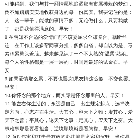
可能得到。我们与其一厢情愿地追逐那海市蜃楼般的梦幻，
倒不如踏踏实实地收获身边的每一份真实。我要记住的是：
人，这一辈子，能做的事情不多，无论做什么，只要我做
了，都是我值得满意的。早安！
8.在明知不合适的爱情面前不该委屈求全却凑合、藕断丝
连；在工作上该多帮同事分担，多多自省，却自以为是、毒
素积累劈头盖脸。越来越见识了一个不太熟的“温柔”姑娘。
每个人的性格都是一层一层的，时间是最好的试金石。早
安！
9.如果爱情那么累，不要也罢;如果友情这么假，不交也罢。
早安！
10.你怀念的那个地方，而实际是怀念那里的人。早安！
11.能左右你生活的，永远是自己。出生规定起点，选择决
定方向，心态左右生活。大其心，容天下之物；虚其心，爱
天下之善；平其心，论天下之事；定其心，应天下之变。大
事难事那是要看担当，逆境顺境就是看胸襟。早安！
12.面对伤害和打击最有效的办法就是宽容和沉默。当侮辱