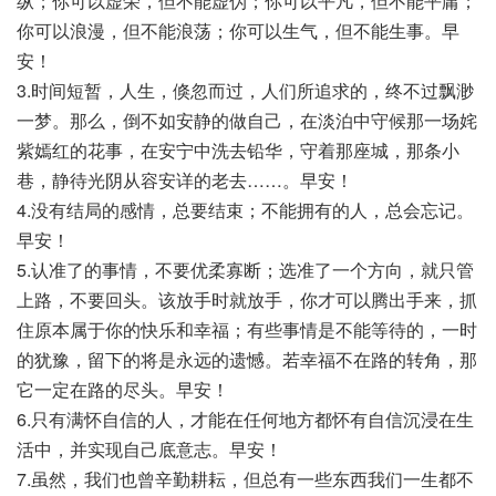
纵；你可以虚荣，但不能虚伪；你可以平凡，但不能平庸；
你可以浪漫，但不能浪荡；你可以生气，但不能生事。早
安！
3.时间短暂，人生，倏忽而过，人们所追求的，终不过飘渺
一梦。那么，倒不如安静的做自己，在淡泊中守候那一场姹
紫嫣红的花事，在安宁中洗去铅华，守着那座城，那条小
巷，静待光阴从容安详的老去……。早安！
4.没有结局的感情，总要结束；不能拥有的人，总会忘记。
早安！
5.认准了的事情，不要优柔寡断；选准了一个方向，就只管
上路，不要回头。该放手时就放手，你才可以腾出手来，抓
住原本属于你的快乐和幸福；有些事情是不能等待的，一时
的犹豫，留下的将是永远的遗憾。若幸福不在路的转角，那
它一定在路的尽头。早安！
6.只有满怀自信的人，才能在任何地方都怀有自信沉浸在生
活中，并实现自己底意志。早安！
7.虽然，我们也曾辛勤耕耘，但总有一些东西我们一生都不