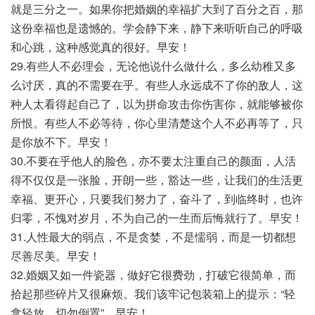
就是三分之一。如果你把婚姻的幸福扩大到了百分之百，那
这份幸福也是遗憾的。学会静下来，静下来听听自己的呼吸
和心跳，这种感觉真的很好。早安！
29.有些人不必理会，无论他说什么做什么，多么幼稚又多
么讨厌，真的不需要在乎。有些人永远成不了你的敌人，这
种人太看得起自己了，以为拼命攻击你伤害你，就能够被你
所恨。有些人不必等待，你心里清楚这个人不必再等了，只
是你放不下。早安！
30.不要在乎他人的脸色，亦不要太注重自己的颜面，人活
得不仅仅是一张脸，开朗一些，豁达一些，让我们的生活更
幸福、更开心，只要我们努力了，奋斗了，到临终时，也许
归零，不愧对岁月，不为自己的一生而后悔就行了。早安！
31.人性最大的弱点，不是贪婪，不是懦弱，而是一切都想
尽善尽美。早安！
32.婚姻又如一件瓷器，做好它很费劲，打破它很简单，而
拾起那些碎片又很麻烦。我们该牢记包装箱上的提示：“轻
拿轻放、切勿倒置”。早安！