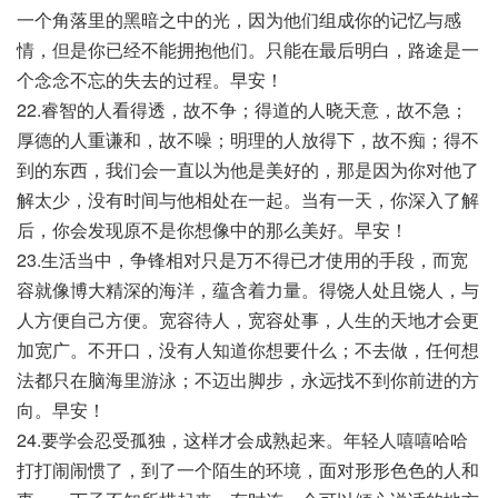
一个角落里的黑暗之中的光，因为他们组成你的记忆与感
情，但是你已经不能拥抱他们。只能在最后明白，路途是一
个念念不忘的失去的过程。早安！
22.睿智的人看得透，故不争；得道的人晓天意，故不急；
厚德的人重谦和，故不噪；明理的人放得下，故不痴；得不
到的东西，我们会一直以为他是美好的，那是因为你对他了
解太少，没有时间与他相处在一起。当有一天，你深入了解
后，你会发现原不是你想像中的那么美好。早安！
23.生活当中，争锋相对只是万不得已才使用的手段，而宽
容就像博大精深的海洋，蕴含着力量。得饶人处且饶人，与
人方便自己方便。宽容待人，宽容处事，人生的天地才会更
加宽广。不开口，没有人知道你想要什么；不去做，任何想
法都只在脑海里游泳；不迈出脚步，永远找不到你前进的方
向。早安！
24.要学会忍受孤独，这样才会成熟起来。年轻人嘻嘻哈哈
打打闹闹惯了，到了一个陌生的环境，面对形形色色的人和