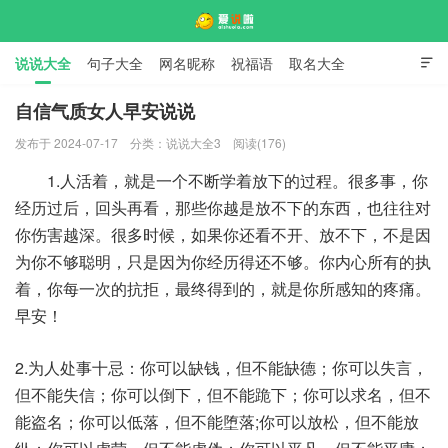
说说大全
句子大全
网名昵称
祝福语
取名大全

标语口号
签名大全
自信气质女人早安说说
发布于 2024-07-17
分类：
说说大全3
阅读(176)
爱说啦
1.人活着，就是一个不断学着放下的过程。很多事，你
经历过后，回头再看，那些你越是放不下的东西，也往往对
你伤害越深。很多时候，如果你还看不开、放不下，不是因
为你不够聪明，只是因为你经历得还不够。你内心所有的执
着，你每一次的抗拒，最终得到的，就是你所感知的疼痛。
早安！
2.为人处事十忌：你可以缺钱，但不能缺德；你可以失言，
但不能失信；你可以倒下，但不能跪下；你可以求名，但不
能盗名；你可以低落，但不能堕落;你可以放松，但不能放