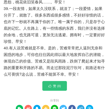
恩怨，桃花依旧笑春风……。早安！
39.一段友情，如果太久没联系，就淡了；一段爱情，如果
分开了，就散了。很多东西或很多感情，不好好珍惜的话，
也许下一秒就不再属于你的了。唯一属于你的，只是存于心
底的记忆。人生路上，有一些情感的东西，我们并没有选择
的余地，也无路可退，更加无法逃避。拥有时，一定要好好
珍惜。早安！
40.有人说苦难就是不幸。是的，苦难常常把人逼到无奈和
困惑的地步，可你也往往因此得以最大地发挥自己的潜能，
体现自己的价值。苦难又是段风雨路，跌倒了爬起来才知寻
路的重要和开路的不易。而走过那段泥泞坎坷，前路还有什
么可畏惧?这么说，苦难不能算不幸。早安！
赞 (
0
)

分享到








