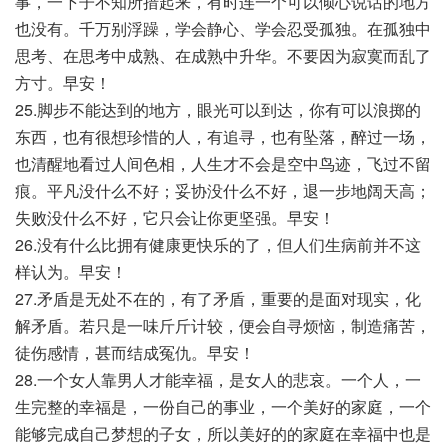
事，一下子不知所措起来，有时连一个可以倾心说话的地方
也没有。千万别浮躁，学会静心、学会忍受孤独。在孤独中
思考、在思考中成熟、在成熟中升华。不要因为寂寞而乱了
方寸。早安！
25.脚步不能达到的地方，眼光可以到达，你有可以浪掷的
东西，也有很想珍惜的人，有追寻，也有坠落，醉过一场，
也清醒地看过人间色相，人生才不会是空中鸟迹，飞过不留
痕。平凡没什么不好；妥协没什么不好，退一步地阔天高；
失败没什么不好，它只会让你更坚强。早安！
26.没有什么比拥有健康更快乐的了，但人们生病前并不这
样认为。早安！
27.矛盾是无处不在的，有了矛盾，重要的是面对现实，化
解矛盾。若只是一味斤斤计较，便会自寻烦恼，制造痛苦，
徒伤感情，甚而结成冤仇。早安！
28.一个女人靠男人才能幸福，是女人的悲哀。一个人，一
生完整的幸福是，一份自己的事业，一个美好的家庭，一个
能够完成自己梦想的子女，所以美好的的家庭在幸福中也是