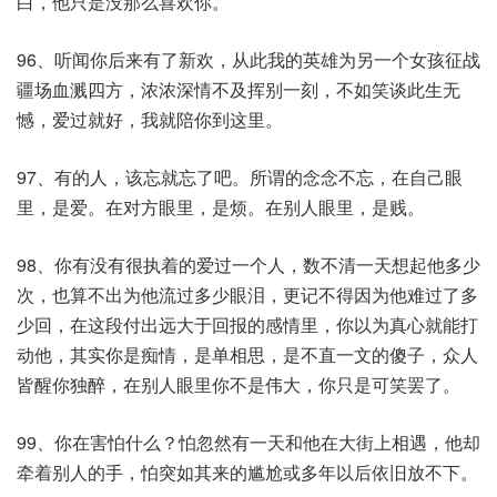
白，他只是没那么喜欢你。
96、听闻你后来有了新欢，从此我的英雄为另一个女孩征战
疆场血溅四方，浓浓深情不及挥别一刻，不如笑谈此生无
憾，爱过就好，我就陪你到这里。
97、有的人，该忘就忘了吧。所谓的念念不忘，在自己眼
里，是爱。在对方眼里，是烦。在别人眼里，是贱。
98、你有没有很执着的爱过一个人，数不清一天想起他多少
次，也算不出为他流过多少眼泪，更记不得因为他难过了多
少回，在这段付出远大于回报的感情里，你以为真心就能打
动他，其实你是痴情，是单相思，是不直一文的傻子，众人
皆醒你独醉，在别人眼里你不是伟大，你只是可笑罢了。
99、你在害怕什么？怕忽然有一天和他在大街上相遇，他却
牵着别人的手，怕突如其来的尴尬或多年以后依旧放不下。