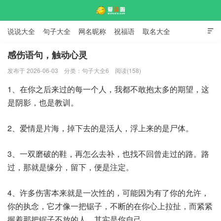
说说大全
句子大全
网名昵称
祝福语
取名大全

标语口号
签名大全
感伤语句，触动心灵
发布于 2026-06-03
分类：
句子大全6
阅读(158)
爱说啦
1、在你之后来过的每一个人，我都不敢抱太多的期望，这
是阴影，也是教训。
2、爱情是片海，掉下去的是活人，浮上来的是尸体。
3、一双磨破的鞋，再怎么去补，也找不回曾走过的路。路
过，那就是缘分，留下，便是注定。
4、许多伤害本来就是一次性的，可能因为有了你的允许，
你的执念，它才像一把锯子，不断的在你心上拉扯，而紧紧
握着那把锯子不放的人，其实是你自己。