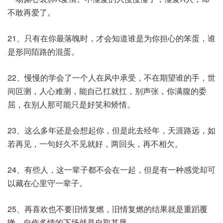
不敢再爱了。
21、只有在你最落魄时，才会知道谁是为你担心的笨蛋，谁
是形同陌路的混蛋。
22、慢慢的学会了一个人在风中承受，不在期望谁的手，世
间叵测，人心难测，能自己扛就扛，别声张，你满腹的委
屈，在别人那可能只是好笑和矫情。
23、这么多年还是会想起你，但是此去经年，天涯路远，如
若再见，一句好久不见就好，两回头，再不相欠。
24、有些人，这一辈子都不会在一起，但是有一种感觉却可
以藏在心里守一辈子。
25、再喜欢也不要旧情复燃，旧情复燃的结果就是重蹈覆
辙，自作多情的下场就是自取其辱。