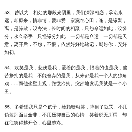
53、曾以为，相处的那段光阴里，我们深深相恋，承诺永
远，却原来，情非情，爱非爱，寂寞在心田；逢，是缘聚，
离，是缘散，没办法，长时间的相聚，只怨命运如此，没缘
分，永久牵手，只怪缘分如此，一切都是命运，一切都是天
意，离开后，不怨，不恨，依然好好地铭记，期盼你，安好
如初。
54、欢笑是我，悲伤是我，爱着的是我，恨着的也是我，痛
苦挣扎的是我，不能舍弃的是我，从来都是我一个人的独角
戏……而他坐壁上观，微微冷笑。突然地发现我就是一个小
丑。
55、多希望我只是个孩子，给颗糖就笑，摔倒了就哭。不用
伪装到面目全非，不用压抑自己的心情，笑着说无所谓，却
往往笑得越开心，心里越疼。