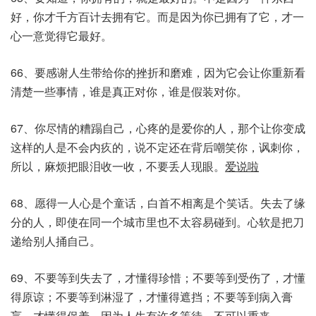
好，你才千方百计去拥有它。而是因为你已拥有了它，才一
心一意觉得它最好。
66、要感谢人生带给你的挫折和磨难，因为它会让你重新看
清楚一些事情，谁是真正对你，谁是假装对你。
67、你尽情的糟蹋自己，心疼的是爱你的人，那个让你变成
这样的人是不会内疚的，说不定还在背后嘲笑你，讽刺你，
所以，麻烦把眼泪收一收，不要丢人现眼。
爱说啦
68、愿得一人心是个童话，白首不相离是个笑话。失去了缘
分的人，即使在同一个城市里也不太容易碰到。心软是把刀
递给别人捅自己。
69、不要等到失去了，才懂得珍惜；不要等到受伤了，才懂
得原谅；不要等到淋湿了，才懂得遮挡；不要等到病入膏
肓，才懂得保养，因为人生有许多等待，不可以重来。