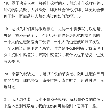
18、圈子决定人生，接近什么样的人，就会走什么样的路，
所谓物以类聚，人以群分。牌友只会催你打牌，酒友只会催
你干杯，而靠谱的人却会感染你如何取得进步。
19、总以为我们离得很近很近，近得一个脚步就可以迈进。
可是，我还是错了，一个脚步的距离是足以把你我间离的，
一个人的迈进便荒唐了爱情，一个人的迈进便加醋了友谊，
一个人的迈进便渐远了亲情。时光是多么的神奇，我该说什
么？沉默中风懂我，寂寞中夜懂我，我什么也不想说，也没
有必要说。
20、幸福的秘诀之一，是抓准爱的节奏感。随时提醒自己目
前的节拍，踩稳步伐，该停时停，该走时走；该进时进，该
退时退。
21、我无力伪装，天生不是戏子模样。沉默是心灵的痛哭，
来路本是荆棘载途，我的忧伤你可曾拾到？它碎了一路。