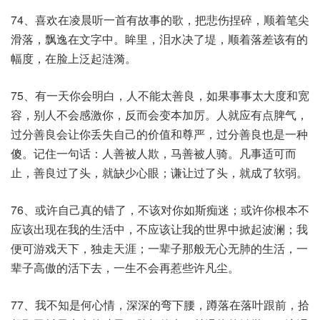
74、喜欢在凌晨听一首有故事的歌，把悲伤捏碎，顺着笔尖
滑落，飘逸在文字中。眸里，泪水决了堤，顺着落差该有的
幅度，在脸上泛起涟漪。
75、有一天你会明白，人不能太善良，如果事事太大度和宽
容，别人不会感激你，反而会变本加厉。人就应有点脾气，
过分善良会让你丢失自己的价值和尊严，过分善良也是一种
傻。记住一句话：人善被人欺，马善被人骑。凡事适可而
止，善良过了头，就缺少心眼；谦让过了头，就成了软弱。
76、或许自己真的错了，不该对你如斯痴迷；或许你根本不
应该出现在我的生活中，不应该让我的世界中掀起波澜；我
便可游戏天下，独走天涯；一辈子那般无心无肺的生活，一
辈子高傲的活下去，一生不会再惹些许凡尘。
77、我不知是何心情，深深的弯下腰，蹲落在落叶跟前，拾