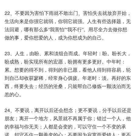
22、不要因为害怕下雨就不敢出门、害怕失去就放弃开始，
生活向来是你强它就弱，你弱它就强。人生有些选择题，无
法回避，哪有那么多“我害怕”“我不行”。用尽全力去做你想
做的事，爱你想爱的人，成为你想成为的自己。
23、人生，由盼、累和淡组合而成。年轻时：盼。盼长大，
盼成熟，盼实现所有的宏愿，盼拥有更多更好。中年时：
累。想要的得不到，得到的非已愿，看他人得到得容易，轮
到自己却收获寥稀，经常身心俱疲。年老时：淡。再好的东
西，终要失去；经历的沧桑，只能帮自己修炼一颗淡泊而无
恙的心。
24、不要说，离开以后还会想念；更不要说，分手以后还是
朋友；离开一个地方，风景就不再属于你；错过一个人，他
的幸福与你无关；人都是会变的，可以守住一个不变的承
诺，却守不住一颗善变的心；不要因为寂寞而爱错人；更不