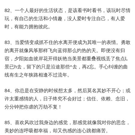
82、一个人最好的生活状态，是该看书时看书，该玩时尽情
玩，有自己的生活和小情趣，没人爱时专注自己，有人爱
时，有能力拥抱彼此。
83、当爱情变成抓不住的水离开便成为其唯一的表情。勇敢
的离开就像风筝那样飞向蓝得那么灼热的天。即便没有归
宿，夕阳如血彼岸花开得妖艳当美景都重叠视线丢了焦点L
景已h去，留下的只是沿途那些^去，再z忘。手心纠缠的曲
线有生之年狭路相逢不过流年。
84、你总是在安静的时候想太多，然后莫名其妙不开心；或
许太重感情的人，日子终究不会好过；信任、依赖、念旧，
分分钟把你虐的万劫不复！
85、喜欢风吹过我身边的感觉，那感觉就像我对你的思念，
美妙的连呼吸都幸福，却又伤感的连心跳都痛苦。