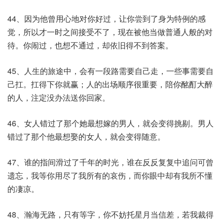
44、因为他曾用心地对你好过，让你尝到了身为特例的感
觉，所以才一时之间接受不了，现在被他当做普通人般的对
待。你闹过，也想不通过，却依旧得不到答案。
45、人生的旅途中，会有一段路需要自己走，一些事需要自
己扛。扛得下你就赢；人的出场顺序很重要，陪你酩酊大醉
的人，注定没办法送你回家。
46、女人错过了那个她最想嫁的男人，就会变得挑剔。男人
错过了那个他最想娶的女人，就会变得随意。
47、谁的指间滑过了千年的时光，谁在反反复复中追问可曾
遗忘，我等你用尽了我所有的哀伤，而你眼中却有我所不懂
的凄凉。
48、瀚海无路，只有等字，你不妨托星月当信差，若我裁得