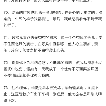
70、结婚的时候也给我一张请帖吧，你开心的，难过的，温
柔的，生气的样子我都看过，最后，我就想看看你不属于我
的样子。
71、风摇曳着路边光秃秃的树木，像一个个秃顶老头儿，受
不住西北风的袭击，在寒风中直哆嗦，使人心生凄凉，萧
杀，冷寂，落寞之情不由得袭上心头。
72、都是你不断地的忽悠，不断地的影响，使我从崩溃无助
困扰中蜕变，假如有一天我成了一个使你不寒而栗的坏蛋，
不要怕统统都是你教会我的。
73、他不理你，可能是喝水被烫坏，拿药磕桌角，血流不
止，送医院救护车出了车祸，别瞎想，他怎么会是和别人聊
得正欢。