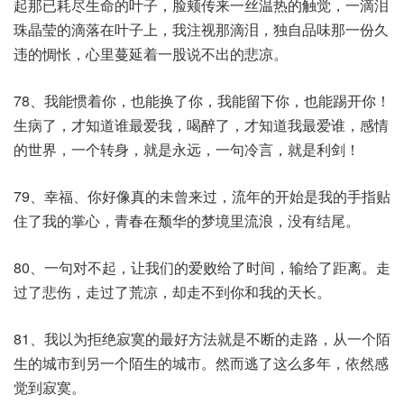
起那已耗尽生命的叶子，脸颊传来一丝温热的触觉，一滴泪
珠晶莹的滴落在叶子上，我注视那滴泪，独自品味那一份久
违的惆怅，心里蔓延着一股说不出的悲凉。
78、我能惯着你，也能换了你，我能留下你，也能踢开你！
生病了，才知道谁最爱我，喝醉了，才知道我最爱谁，感情
的世界，一个转身，就是永远，一句冷言，就是利剑！
79、幸福、你好像真的未曾来过，流年的开始是我的手指贴
住了我的掌心，青春在颓华的梦境里流浪，没有结尾。
80、一句对不起，让我们的爱败给了时间，输给了距离。走
过了悲伤，走过了荒凉，却走不到你和我的天长。
81、我以为拒绝寂寞的最好方法就是不断的走路，从一个陌
生的城市到另一个陌生的城市。然而逃了这么多年，依然感
觉到寂寞。