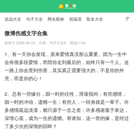
说说大全
句子大全
网名昵称
祝福语
取名大全

标语口号
签名大全
微博伤感文字合集
发布于 2026-06-03
分类：
句子大全6
阅读(114)
爱说啦
1、有一天你会发现，原来爱情真没那么重要。因为一生中
会有很多段爱情，而陪你走到最后的，始终只有一个人。这
一路上你会受到伤害，其实真正需要强大的，不是你的外
壳，而是你的心！
2、总有一些缘分，因一时的任性，滑落指间；有些感情，
因一时的冲动，遗憾一生；有些人，一转身就是一辈子。许
多感情疏远淡漠，都只源于一念之差；许多感谢羞于表达，
深埋心底，成为一生的遗憾。有谁知，这一世的缘，是经过
了多少次的深情的回眸？