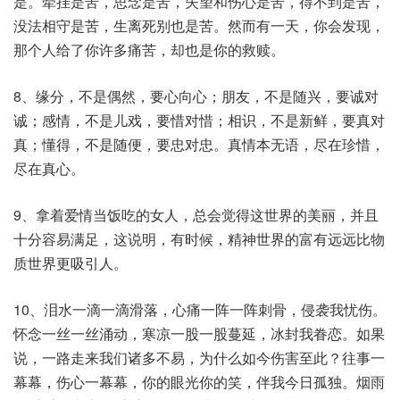
是。牵挂是苦，思念是苦，失望和伤心是苦，得不到是苦，
没法相守是苦，生离死别也是苦。然而有一天，你会发现，
那个人给了你许多痛苦，却也是你的救赎。
8、缘分，不是偶然，要心向心；朋友，不是随兴，要诚对
诚；感情，不是儿戏，要惜对惜；相识，不是新鲜，要真对
真；懂得，不是随便，要忠对忠。真情本无语，尽在珍惜，
尽在真心。
9、拿着爱情当饭吃的女人，总会觉得这世界的美丽，并且
十分容易满足，这说明，有时候，精神世界的富有远远比物
质世界更吸引人。
10、泪水一滴一滴滑落，心痛一阵一阵刺骨，侵袭我忧伤。
怀念一丝一丝涌动，寒凉一股一股蔓延，冰封我眷恋。如果
说，一路走来我们诸多不易，为什么如今伤害至此？往事一
幕幕，伤心一幕幕，你的眼光你的笑，伴我今日孤独。烟雨