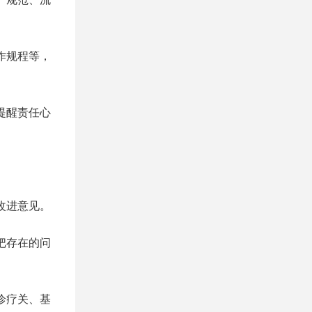
作规程等，
提醒责任心
改进意见。
把存在的问
诊疗关、基