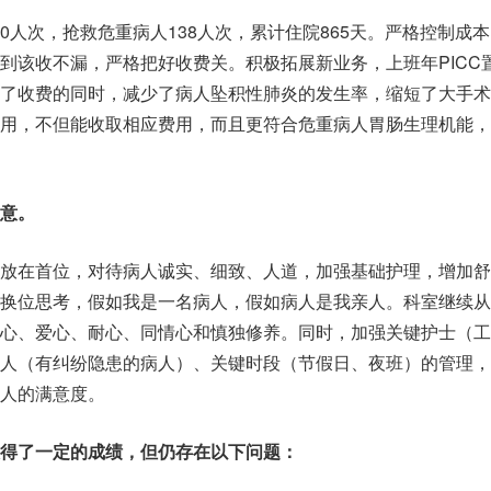
210人次，抢救危重病人138人次，累计住院865天。严格控制成
到该收不漏，严格把好收费关。积极拓展新业务，上班年PICC
范了收费的同时，减少了病人坠积性肺炎的发生率，缩短了大手术
使用，不但能收取相应费用，而且更符合危重病人胃肠生理机能，
意。
益放在首位，对待病人诚实、细致、人道，加强基础护理，增加舒
做换位思考，假如我是一名病人，假如病人是我亲人。科室继续从
任心、爱心、耐心、同情心和慎独修养。同时，加强关键护士（工
人（有纠纷隐患的病人）、关键时段（节假日、夜班）的管理，
人的满意度。
得了一定的成绩，但仍存在以下问题：