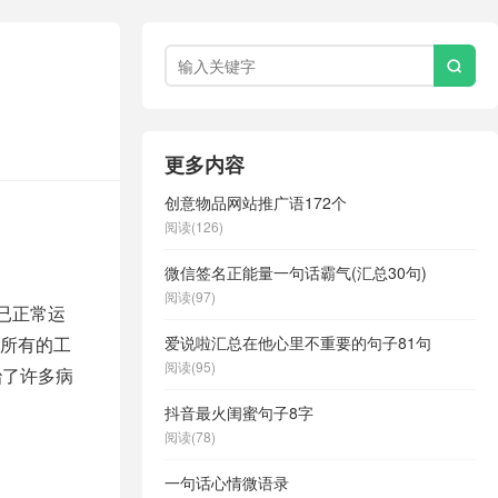

更多内容
创意物品网站推广语172个
阅读(126)
微信签名正能量一句话霸气(汇总30句)
阅读(97)
已正常运
所有的工
爱说啦汇总在他心里不重要的句子81句
阅读(95)
治了许多病
抖音最火闺蜜句子8字
阅读(78)
一句话心情微语录