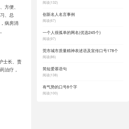
阅读(132)
、方便、
创新名人名言事例
习、总
阅读(67)
，病房消
。
一个人很孤单的网名(优选245个)
阅读(97)
莞市城市质量精神表述语及宣传口号178个
阅读(86)
护士长、责
简短爱慕语句
药治疗，
阅读(138)
有气势的口号8个字
阅读(100)