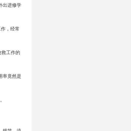
外出进修学
工作，经常
抢救工作的
用率竟然是
。
、规范、流