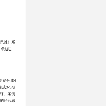
思维》系
《卓越思
学员分成4-
成3-5期
练、案例
的经营思