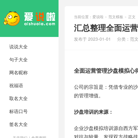
当前位置：
爱说啦
范文模板
正文
>
>
汇总整理全面运营
发布于 2023-01-01
分类：
范
说说大全
句子大全
全面运营管理沙盘模拟心
网名昵称
祝福语
公司的宗旨是：凭借专业的
的管理增值。
取名大全
标语口号
沙盘培训的来源：
签名大全
企业沙盘模拟培训源自西方
对抗与较量，发现双方战略
关于我们
|
免责声明