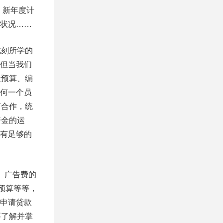
：新年度计
状况……
此刻所学的
但当我们
金预算、编
何一个员
商合作，统
资金的运
有足够的
。广告费的
预算等等，
申请贷款
要了解并掌