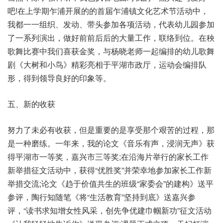
吧!在上学期乍浦开展的的首届乍浦镇文化艺术节活动中，
我都一一组织、发动、带头参加各项活动，代表幼儿园参加
了一系列演出，做好前前后后的大量工作，联络到位。在秧
歌舞比赛中我们喜获金奖，与杨晓老师一起编排的幼儿歌舞
剧《大树和小鸟》精彩亮相于平湖市政厅，运动会编排队
形，得到领导良好的印象等。
五、新的收获
努力了未必有收获，但是重要的是享受那个艰苦的过程，那
是一种磨练。一年来，我的论文《音乐有声，浸润无声》获
得平湖市一等奖，嘉兴市三等奖;在沿海片举行的家长工作
新举措征文活动中，获得“优胜奖”并荣幸地参加家长工作新
举措交流;论文《趋于价值共生的班级“家委会”的建构》送平
参评，陶行知随笔《将“生活教育”坚持到底》送嘉兴参
评，“读书求知增女性风采，创先争优建巾帼新功”征文活动