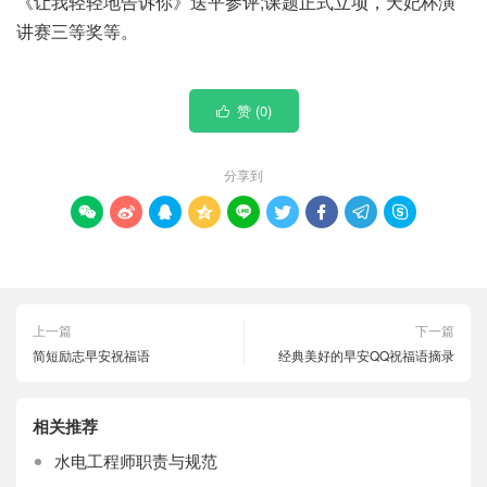
《让我轻轻地告诉你》送平参评;课题正式立项，天妃杯演
讲赛三等奖等。
赞 (
0
)

分享到









上一篇
下一篇
简短励志早安祝福语
经典美好的早安QQ祝福语摘录
相关推荐
水电工程师职责与规范