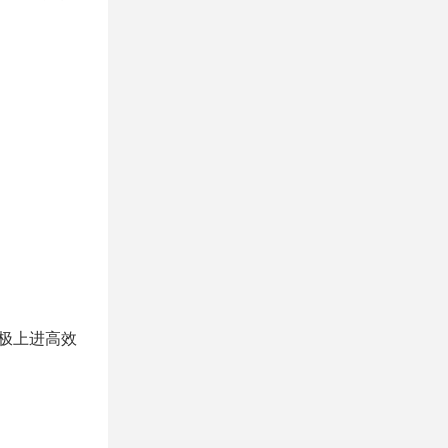
。
极上进高效