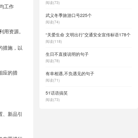
阅读(73)
均工作
武义冬季旅游口号225个
阅读(74)
利用资源。
“关爱生命 文明出行”交通安全宣传标语178个
阅读(118)
的措施，以
生日不直接说明的句子
阅读(78)
相应的措
有幸相遇,不负遇见的句子
阅读(71)
51话语搞笑
阅读(73)
置、新品引