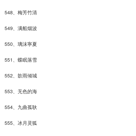
548、梅芳竹清
549、满船烟波
550、璃沫寧夏
551、蝶眠落雪
552、歆雨倾城
553、无色的海
554、九曲孤耿
555、冰月灵狐