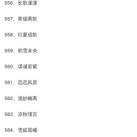
556、长歌潇潇
557、青烟离歌
558、衍夏成歌
559、初雪未央
560、叆叇若紫
561、恋恋风景
562、漫妙幽离
563、凉秋瑾言
564、雪婼晨曦