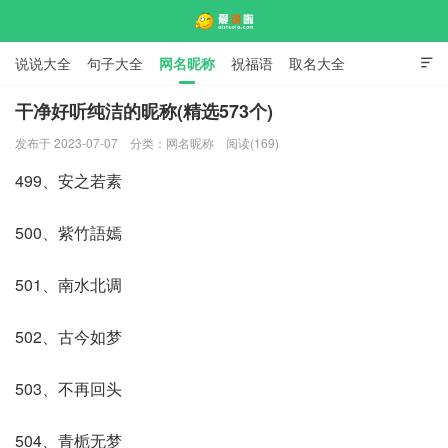
说说大全
句子大全
网名昵称
祝福语
取名大全

标语口号
签名大全
干净好听纯洁的昵称(精选573个)
发布于 2023-07-07
分类：
网名昵称
阅读(169)
爱说啦
499、安之若素
500、紫竹語嫣
501、南水北调
502、古今如梦
503、不再回头
504、青栀无梦