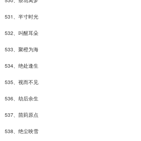
530、祭岛离梦
531、半寸时光
532、叫醒耳朵
533、聚橙为海
534、绝处逢生
535、视而不见
536、劫后余生
537、茴菿原点
538、绝尘映雪