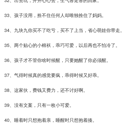
32、出去玩，开开心心去，生气各走各的回家。
33、孩子没用，拴不住任何人却唯独拴住了妈妈。
34、九块九你买不了吃亏，买不了上当，省心萌娃你带走。
35、两个贴心的小棉袄，乖巧可爱，以后再也不怕冷了。
36、孩子才不管你啥时候醒，只要她醒了你必须醒。
37、气得时候真的感觉要疯，乖得时候又好乖。
38、这家伙，费钱又费力，还不讨好啊。
39、没有文案，只有一枚小可爱。
40、睡着时只想抱着亲，睡醒时只想抱着揍。