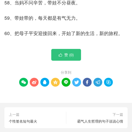
58、当妈不问辛苦，带娃不分昼夜。
59、带娃带的，每天都是有气无力。
60、把母子平安迎接回来，开始了新的生活，新的旅程。
赞 (
0
)

分享到









上一篇
下一篇
个性签名短句最火
霸气人生哲理的句子说说心情