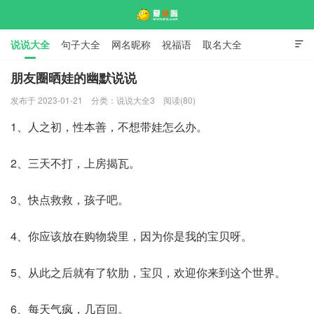
说说大全
句子大全
网名昵称
祝福语
取名大全

标语口号
签名大全
朋友圈晒娃的幽默说说
发布于 2023-01-21
分类：
说说大全3
阅读(80)
爱说啦
1、人之初，性本善，不想带娃怎么办。
2、三天不打，上房揭瓦。
3、快点救救，孩子吧。
4、你应该放在购物袋里，因为你是我的宝贝呀。
5、从此之后就有了软肋，宝贝，欢迎你来到这个世界。
6、每天气疯，几百回。